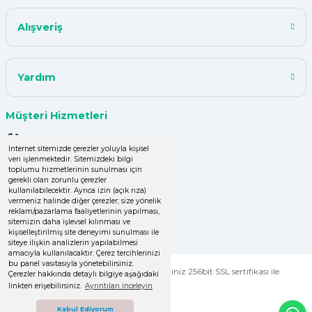
Alışveriş
Yardım
Müşteri Hizmetleri
0 (850) 220 43 50
İnternet sitemizde çerezler yoluyla kişisel
veri işlenmektedir. Sitemizdeki bilgi
0 (536) 060 16 65
toplumu hizmetlerinin sunulması için
gerekli olan zorunlu çerezler
info@yakutsanambalaj.com.tr
kullanılabilecektir. Ayrıca izin (açık rıza)
vermeniz halinde diğer çerezler; size yönelik
reklam/pazarlama faaliyetlerinin yapılması,
İletişim Bilgilerimiz
sitemizin daha işlevsel kılınması ve
kişiselleştirilmiş site deneyimi sunulması ile
siteye ilişkin analizlerin yapılabilmesi
amacıyla kullanılacaktır. Çerez tercihlerinizi
bu panel vasıtasıyla yönetebilirsiniz.
© Tüm Hakları Saklıdır. Kredi kartı bilgileriniz 256bit SSL sertifikası ile
Çerezler hakkında detaylı bilgiye aşağıdaki
korunmaktadır.
linkten erişebilirsiniz.
Ayrıntıları inceleyin
Kabul Ediyorum