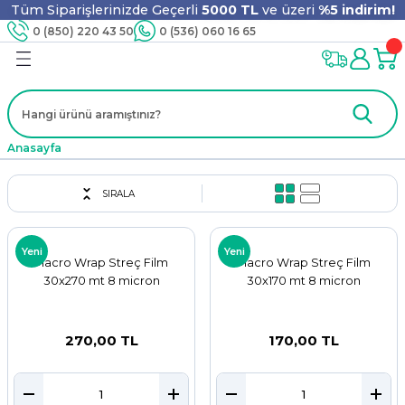
Tüm Siparişlerinizde Geçerli
5000 TL
ve üzeri
%5 indirim!
Geri Dön
Geri Dön
Geri Dön
Geri Dön
Geri Dön
Geri Dön
Geri Dön
Geri Dön
0 (850) 220 43 50
0 (536) 060 16 65
jyen
m
nler
er
ıt Ürünleri
 - Tahta Karıştırıcı
lyo
Anasayfa
i
ar
lar
se
SIRALA
ri
ri
ar
Yeni
Yeni
Macro Wrap Streç Film
Macro Wrap Streç Film
30x270 mt 8 micron
30x170 mt 8 micron
i
ları
ak
270,00 TL
170,00 TL