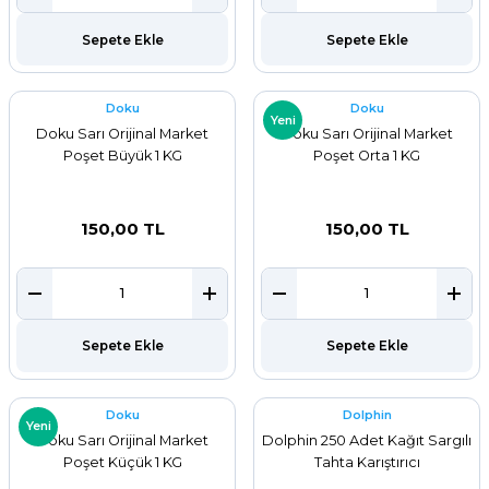
ar
Sepete Ekle
Sepete Ekle
r
Doku
Doku
Yeni
 Tatlı Kapları
Doku Sarı Orijinal Market
Doku Sarı Orijinal Market
Poşet Büyük 1 KG
Poşet Orta 1 KG
ri
150,00 TL
150,00 TL
Sepete Ekle
Sepete Ekle
Doku
Dolphin
Yeni
Doku Sarı Orijinal Market
Dolphin 250 Adet Kağıt Sargılı
Poşet Küçük 1 KG
Tahta Karıştırıcı