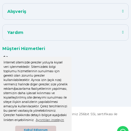
Alışveriş
Yardım
Müşteri Hizmetleri
0 (850) 220 43 50
İnternet sitemizde çerezler yoluyla kişisel
veri işlenmektedir. Sitemizdeki bilgi
0 (536) 060 16 65
toplumu hizmetlerinin sunulması için
gerekli olan zorunlu çerezler
info@yakutsanambalaj.com.tr
kullanılabilecektir. Ayrıca izin (açık rıza)
vermeniz halinde diğer çerezler; size yönelik
reklam/pazarlama faaliyetlerinin yapılması,
İletişim Bilgilerimiz
sitemizin daha işlevsel kılınması ve
kişiselleştirilmiş site deneyimi sunulması ile
siteye ilişkin analizlerin yapılabilmesi
amacıyla kullanılacaktır. Çerez tercihlerinizi
bu panel vasıtasıyla yönetebilirsiniz.
© Tüm Hakları Saklıdır. Kredi kartı bilgileriniz 256bit SSL sertifikası ile
Çerezler hakkında detaylı bilgiye aşağıdaki
korunmaktadır.
linkten erişebilirsiniz.
Ayrıntıları inceleyin
Kabul Ediyorum