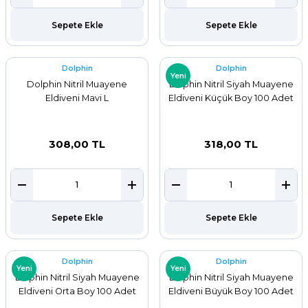
ar
Sepete Ekle
Sepete Ekle
r
Dolphin
Dolphin
Yeni
 Tatlı Kapları
Dolphin Nitril Muayene
Dophin Nitril Siyah Muayene
Eldiveni Mavi L
Eldiveni Küçük Boy 100 Adet
ri
308,00 TL
318,00 TL
Sepete Ekle
Sepete Ekle
Dolphin
Dolphin
Yeni
Yeni
Dophin Nitril Siyah Muayene
Dophin Nitril Siyah Muayene
Eldiveni Orta Boy 100 Adet
Eldiveni Büyük Boy 100 Adet