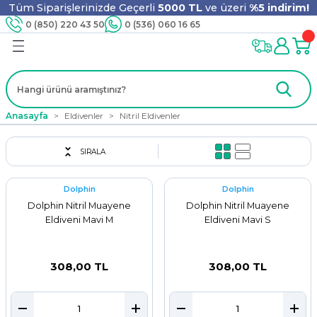
Tüm Siparişlerinizde Geçerli
5000 TL
ve üzeri
%5 indirim!
Geri Dön
Geri Dön
Geri Dön
Geri Dön
Geri Dön
Geri Dön
Geri Dön
Geri Dön
0 (850) 220 43 50
0 (536) 060 16 65
jyen
m
nler
er
ıt Ürünleri
 - Tahta Karıştırıcı
lyo
Anasayfa
Eldivenler
Nitril Eldivenler
i
ar
lar
se
SIRALA
Dolphin
Dolphin
ri
ri
ar
Dolphin Nitril Muayene
Dolphin Nitril Muayene
Eldiveni Mavi M
Eldiveni Mavi S
i
ları
ak
308,00 TL
308,00 TL