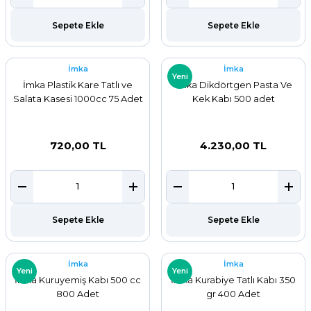
ar
Sepete Ekle
Sepete Ekle
r
İmka
İmka
Yeni
 Tatlı Kapları
İmka Plastik Kare Tatlı ve
İmka Dikdörtgen Pasta Ve
Salata Kasesi 1000cc 75 Adet
Kek Kabı 500 adet
ri
720,00 TL
4.230,00 TL
Sepete Ekle
Sepete Ekle
İmka
İmka
Yeni
Yeni
İmka Kuruyemiş Kabı 500 cc
İmka Kurabiye Tatlı Kabı 350
800 Adet
gr 400 Adet