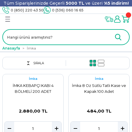
Tüm Siparişlerinizde Geçerli
5000 TL
ve üzeri
%5 indirim!
Geri Dön
Geri Dön
Geri Dön
Geri Dön
Geri Dön
Geri Dön
Geri Dön
Geri Dön
0 (850) 220 43 50
0 (536) 060 16 65
jyen
m
nler
er
ıt Ürünleri
 - Tahta Karıştırıcı
lyo
Anasayfa
İmka
i
ar
lar
se
SIRALA
İmka
İmka
ri
ri
ar
İMKA KEBAPÇI KABI 4
İmka 8 Oz Sütlü Tatlı Kase ve
BÖLMELİ 200 ADET
Kapak 100 Adet
i
ları
ak
2.880,00 TL
484,00 TL