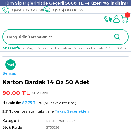
Tüm Siparişlerinizde Geçerli
5000 TL
ve üzeri
%5 indirim!
Geri Dön
Geri Dön
Geri Dön
Geri Dön
Geri Dön
Geri Dön
Geri Dön
Geri Dön
0 (850) 220 43 50
0 (536) 060 16 65
jyen
m
nler
er
ıt Ürünleri
 - Tahta Karıştırıcı
lyo
Anasayfa
Kağıt
Karton Bardaklar
Karton Bardak 14 Oz 50 Adet
i
ar
lar
se
Yeni
Bencup
ri
ri
ar
Karton Bardak 14 Oz 50 Adet
90,00 TL
KDV Dahil
Havale ile:
87,75 TL
(%2,50 havale indirimi)
i
ları
ak
9,21 TL den başlayan taksitlerle!
Taksit Seçenekleri
Kategori
Karton Bardaklar
Stok Kodu
ST55556