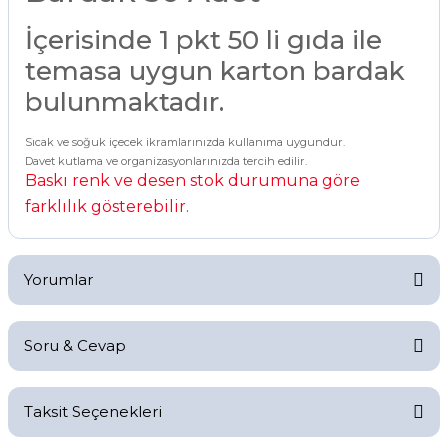
İçerisinde 1 pkt 50 li gıda ile
temasa uygun karton bardak
bulunmaktadır.
Sıcak ve soğuk içecek ikramlarınızda kullanıma uygundur.
Davet kutlama ve organizasyonlarınızda tercih edilir.
Baskı renk ve desen stok durumuna göre
farklılık gösterebilir.
Yorumlar
Soru & Cevap
Bu ürüne ilk yorumu siz yapın!
Taksit Seçenekleri
Yorum Yaz
Ürün hakkında henüz soru sorulmamış.