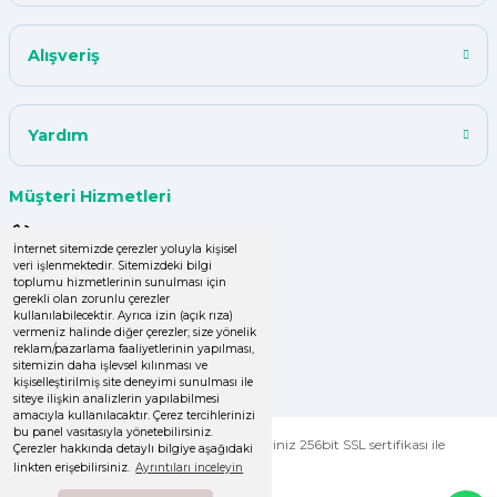
Sepete Ekle
Y... A... | 18/07/2024
Tükendi
Alışveriş
Karıştırıcı Plastik
çok başarılı
UPHİLL PETHOUSE | 04/06/2024
Yardım
75,08 TL
Uzun süredir alışveriş yapıyorum
Müşteri Hizmetleri
herşey çok iyi kalite ve fiyatları
uygun .Ana son siparişimde ürün
0 (850) 220 43 50
eksik çıktı
İnternet sitemizde çerezler yoluyla kişisel
veri işlenmektedir. Sitemizdeki bilgi
0 (536) 060 16 65
toplumu hizmetlerinin sunulması için
GÜLDEN DEMİRCİ | 16/04/2024
Stokta Yok
gerekli olan zorunlu çerezler
info@yakutsanambalaj.com.tr
kullanılabilecektir. Ayrıca izin (açık rıza)
Tükendi
vermeniz halinde diğer çerezler; size yönelik
Kolay işlem, hızlı sipariş oluşturma,
Bursapazarı
reklam/pazarlama faaliyetlerinin yapılması,
İletişim Bilgilerimiz
hızlı kargo
sitemizin daha işlevsel kılınması ve
FreshUp Tahta Karıştırıcı
kişiselleştirilmiş site deneyimi sunulması ile
siteye ilişkin analizlerin yapılabilmesi
Zeynep Şenbay Gül | 07/04/2024
amacıyla kullanılacaktır. Çerez tercihlerinizi
bu panel vasıtasıyla yönetebilirsiniz.
© Tüm Hakları Saklıdır. Kredi kartı bilgileriniz 256bit SSL sertifikası ile
Çerezler hakkında detaylı bilgiye aşağıdaki
korunmaktadır.
30,03 TL
linkten erişebilirsiniz.
Ayrıntıları inceleyin
Deneyimini Paylaş
Diğer yorumları göster