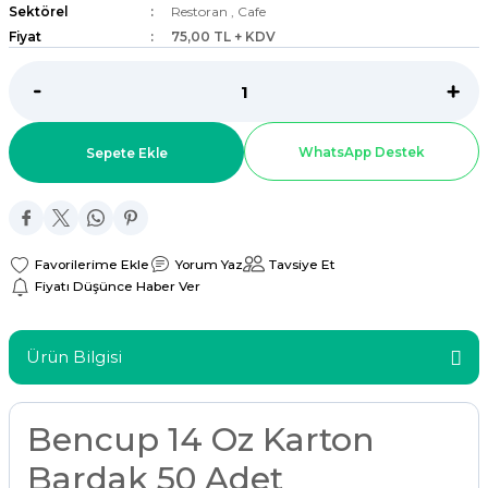
Sektörel
Restoran
,
Cafe
ar
Fiyat
75,00 TL + KDV
r
 Tatlı Kapları
WhatsApp Destek
Sepete Ekle
ri
Yorum Yaz
Tavsiye Et
Fiyatı Düşünce Haber Ver
Ürün Bilgisi
Bencup 14 Oz Karton
Bardak 50 Adet