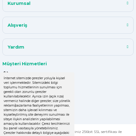
Kurumsal
ismail tunca | 26/07/2024
Kısa zamanda siparişim geldi
Alışveriş
teşekkür ederim ürün istediğim
kalitede
Y... A... | 18/07/2024
Yardım
çok başarılı
Müşteri Hizmetleri
UPHİLL PETHOUSE | 04/06/2024
0 (850) 220 43 50
İnternet sitemizde çerezler yoluyla kişisel
veri işlenmektedir. Sitemizdeki bilgi
Uzun süredir alışveriş yapıyorum
0 (536) 060 16 65
toplumu hizmetlerinin sunulması için
herşey çok iyi kalite ve fiyatları
gerekli olan zorunlu çerezler
uygun .Ana son siparişimde ürün
info@yakutsanambalaj.com.tr
kullanılabilecektir. Ayrıca izin (açık rıza)
vermeniz halinde diğer çerezler; size yönelik
eksik çıktı
reklam/pazarlama faaliyetlerinin yapılması,
İletişim Bilgilerimiz
sitemizin daha işlevsel kılınması ve
GÜLDEN DEMİRCİ | 16/04/2024
kişiselleştirilmiş site deneyimi sunulması ile
siteye ilişkin analizlerin yapılabilmesi
amacıyla kullanılacaktır. Çerez tercihlerinizi
Kolay işlem, hızlı sipariş oluşturma,
bu panel vasıtasıyla yönetebilirsiniz.
© Tüm Hakları Saklıdır. Kredi kartı bilgileriniz 256bit SSL sertifikası ile
Çerezler hakkında detaylı bilgiye aşağıdaki
hızlı kargo