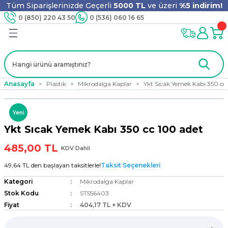
Tüm Siparişlerinizde Geçerli
5000 TL
ve üzeri
%5 indirim!
Geri Dön
Geri Dön
Geri Dön
Geri Dön
Geri Dön
Geri Dön
Geri Dön
Geri Dön
0 (850) 220 43 50
0 (536) 060 16 65
jyen
m
nler
er
ıt Ürünleri
 - Tahta Karıştırıcı
lyo
Anasayfa
Plastik
Mikrodalga Kaplar
Ykt Sıcak Yemek Kabı 350 cc
i
ar
lar
se
Yeni
Ykt Sıcak Yemek Kabı 350 cc 100 adet
ri
ri
ar
485,00 TL
KDV Dahil
49,64 TL den başlayan taksitlerle!
Taksit Seçenekleri
Kategori
Mikrodalga Kaplar
i
ları
ak
Stok Kodu
ST556403
Fiyat
404,17 TL + KDV