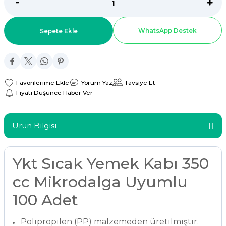
ar
WhatsApp Destek
Sepete Ekle
r
 Tatlı Kapları
Yorum Yaz
Tavsiye Et
ri
Fiyatı Düşünce Haber Ver
Ürün Bilgisi
Ykt Sıcak Yemek Kabı 350
cc Mikrodalga Uyumlu
100 Adet
Polipropilen (PP) malzemeden üretilmiştir.