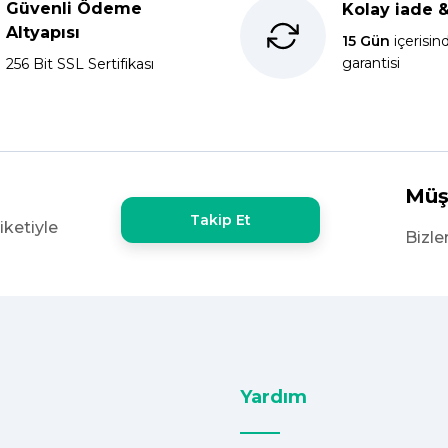
Güvenli Ödeme
Kolay iade 
kkür ederim.
Yorum Yaz
Soru Sor
Altyapısı
15 Gün
içerisin
garantisi
256 Bit SSL Sertifikası
x60 olan ürün çok kalın bugün
şekkürler
Müş
Takip Et
iketiyle
e yoktu bu kalitede uygunluğa
Bizle
Yardım