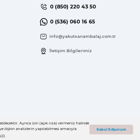
0 (850) 220 43 50
0 (536) 060 16 65
info@yakutsanambalaj.com.tr
İletişim Bilgilerimiz
bilecektir. Ayrıca izin (açık rıza) vermeniz halinde
eye ilişkin analizlerin yapılabilmesi amacıyla
Kabul Ediyorum
eyin