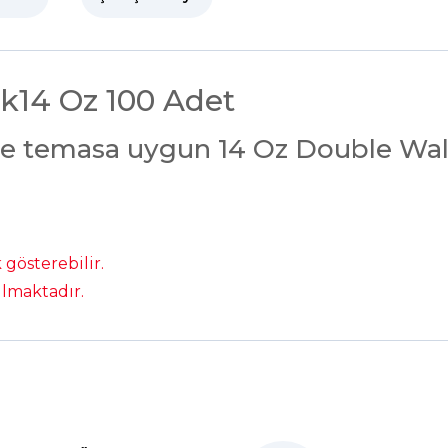
k14 Oz 100 Adet
 ile temasa uygun 14 Oz Double Wa
gösterebilir.
ılmaktadır.
Ürün hakkında henüz soru sorulmamış.
Bu ürüne ilk yorumu siz yapın!