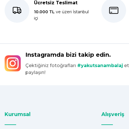
Ücretsiz Teslimat
Dolphin aynı kalitede . Hızlı kargo ve teslimat için ayrıca teşe
10.000 TL
ve üzeri İstanbul
içi
S... C... | 06/08/2025
Bir önceki siparişim sorunsuz geldi tek sorun bantlı Jelatin 40
tekrar sipariş verdim inşallah sıkıntı olmaz hızlı kargo içinde te
Maşallah Kara | 15/03/2025
Instagramda bizi takip edin.
Çektiğiniz fotoğrafları
#yakutsanambalaj
et
kargo hızlı çıkıyor x firma da fiyatlar daha uygundu ama kalit
paylaşın!
devam ettikçe sizinleyiz
G... T... | 19/12/2024
Süper hızlı geldi
Ürünler tam istediğim gibi
Fiyat iyi
Kurumsal
Alışveriş
F... K... | 10/11/2024