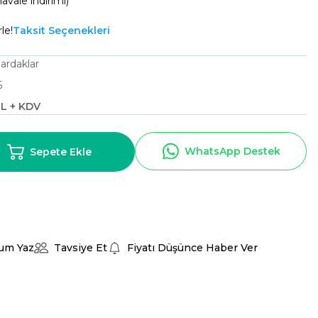
avale indirimi)
le!
Taksit Seçenekleri
ardaklar
5
TL + KDV
WhatsApp Destek
Sepete Ekle
um Yaz
Tavsiye Et
Fiyatı Düşünce Haber Ver