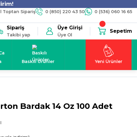
irim!
 Toptan Sipariş
0 (850) 220 43 50
0 (536) 060 16 65
Sipariş
Üye Girişi
Sepetim
Takibi yap
Üye Ol
a
Baskılı Ürünler
Yeni Ürünler
rton Bardak 14 Oz 100 Adet
l