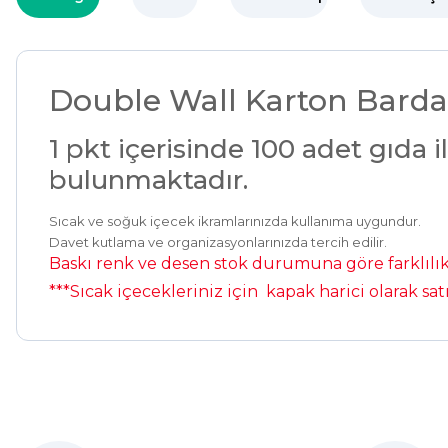
Double Wall Karton Barda
1 pkt içerisinde 100 adet gıda
bulunmaktadır.
Sıcak ve soğuk içecek ikramlarınızda kullanıma uygundur.
Davet kutlama ve organizasyonlarınızda tercih edilir.
Baskı renk ve desen stok durumuna göre farklılık 
***Sıcak içecekleriniz için kapak harici olarak sat
Kolay bir deneyimdi, teşekkür ederiz.
E... K... | 27/10/2025