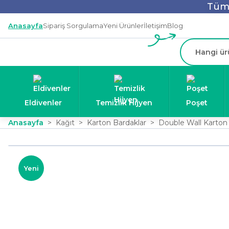
Tüm 
Anasayfa
Sipariş Sorgulama
Yeni Ürünler
İletişim
Blog
Eldivenler
Temizlik Hijyen
Poşet
Anasayfa
Kağıt
Karton Bardaklar
Double Wall Karton
Yeni