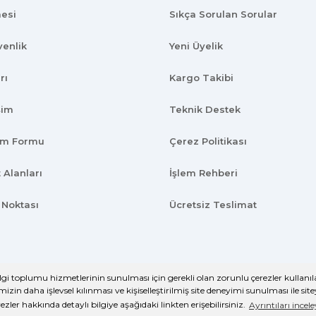
mesi
Sıkça Sorulan Sorular
venlik
Yeni Üyelik
rı
Kargo Takibi
kalitede
şim
Teknik Destek
rim Formu
Çerez Politikası
 Alanları
İşlem Rehberi
 Noktası
Ücretsiz Teslimat
arı uygun .Ana son siparişimde
ilgi toplumu hizmetlerinin sunulması için gerekli olan zorunlu çerezler kullanıla
kası ile korunmaktadır.
izin daha işlevsel kılınması ve kişiselleştirilmiş site deneyimi sunulması ile sit
rezler hakkında detaylı bilgiye aşağıdaki linkten erişebilirsiniz.
Ayrıntıları incel
ile
ideasoft
e-