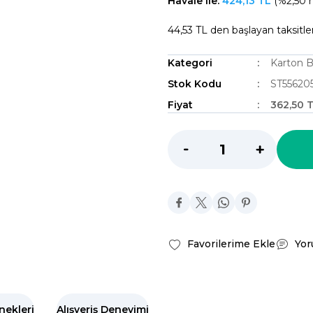
Havale ile:
424,13 TL
(%2,50 h
44,53 TL den başlayan taksitler
Kategori
Karton B
Stok Kodu
ST55620
Fiyat
362,50 
Yor
nekleri
Alışveriş Deneyimi