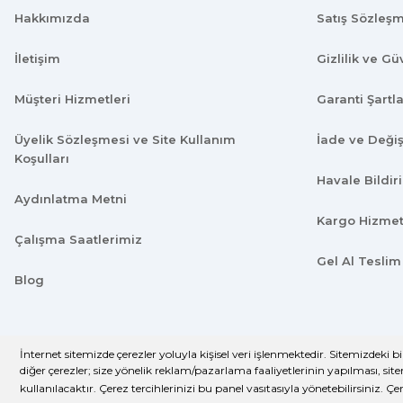
Hakkımızda
Satış Sözleş
Çok iyi.
ismail tunca | 26/07/2024
İletişim
Gizlilik ve Gü
Müşteri Hizmetleri
Garanti Şartla
Kısa zamanda siparişim geldi teşekkür ederim ürün istediğim 
Üyelik Sözleşmesi ve Site Kullanım
Y... A... | 18/07/2024
İade ve Deği
Koşulları
Havale Bildi
çok başarılı
Aydınlatma Metni
Kargo Hizmet
UPHİLL PETHOUSE | 04/06/2024
Çalışma Saatlerimiz
Gel Al Teslim
Uzun süredir alışveriş yapıyorum herşey çok iyi kalite ve fiyatl
Blog
ürün eksik çıktı
GÜLDEN DEMİRCİ | 16/04/2024
İnternet sitemizde çerezler yoluyla kişisel veri işlenmektedir. Sitemizdeki b
© Tüm Hakları Saklıdır. Kredi kartı bilgileriniz 256bit SSL sertifi
Kolay işlem, hızlı sipariş oluşturma, hızlı kargo
diğer çerezler; size yönelik reklam/pazarlama faaliyetlerinin yapılması, sitem
kullanılacaktır. Çerez tercihlerinizi bu panel vasıtasıyla yönetebilirsiniz. Çe