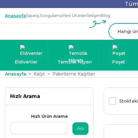
Tüm 
Anasayfa
Sipariş Sorgulama
Yeni Ürünler
İletişim
Blog
Eldivenler
Temizlik Hijyen
Poşet
Anasayfa
Kağıt
Paketleme Kağıtları
Hızlı Arama
Stoktaki
Hızlı Ürün Arama
Ara