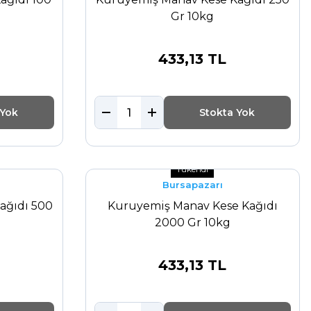
Gr 10kg
433,13 TL
 Yok
Stokta Yok
Tükendi
Bursapazarı
ağıdı 500
Kuruyemiş Manav Kese Kağıdı
2000 Gr 10kg
433,13 TL