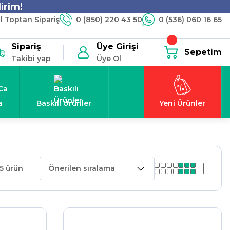
irim!
 Toptan Sipariş
0 (850) 220 43 50
0 (536) 060 16 65
Sipariş
Üye Girişi
Sepetim
Takibi yap
Üye Ol
a
Baskılı Ürünler
Yeni Ürünler
5 ürün