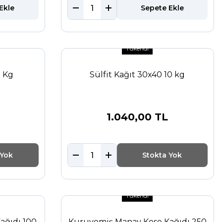
Ekle
Sepete Ekle
Tükendi
0 Kg
Sülfit Kağıt 30x40 10 kg
1.040,00 TL
 Yok
Stokta Yok
Tükendi
ağıdı 100
Kuruyemiş Manav Kese Kağıdı 250