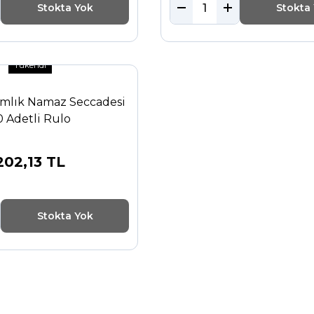
Stokta Yok
Stokta
Tükendi
ımlık Namaz Seccadesi
0 Adetli Rulo
202,13 TL
Stokta Yok