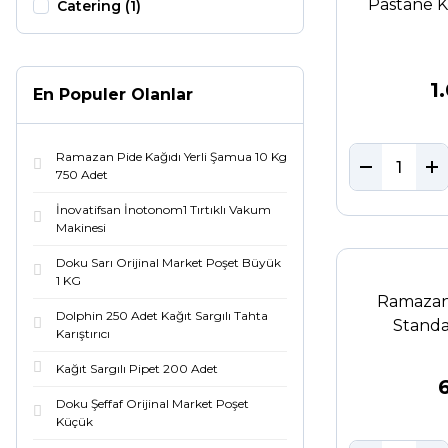
Pastane K
Catering (1)
1
En Populer Olanlar
Ramazan Pide Kağıdı Yerli Şamua 10 Kg
750 Adet
İnovatifsan İnotonom1 Tırtıklı Vakum
Makinesi
Doku Sarı Orijinal Market Poşet Büyük
1 KG
Ramazan 
Dolphin 250 Adet Kağıt Sargılı Tahta
Standa
Karıştırıcı
Kağıt Sargılı Pipet 200 Adet
Doku Şeffaf Orijinal Market Poşet
Küçük