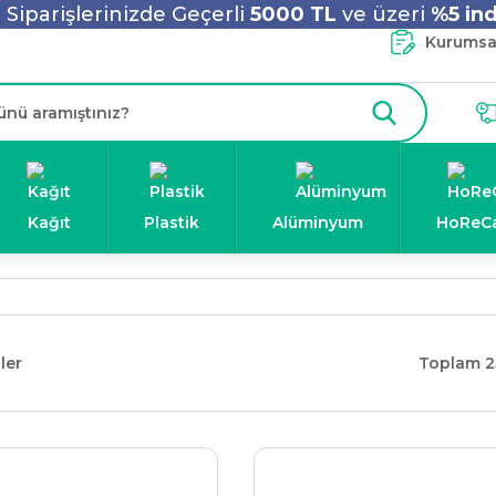
Siparişlerinizde Geçerli
5000 TL
ve üzeri
%5 ind
Kurumsal
Kağıt
Plastik
Alüminyum
HoReC
ler
Toplam 2