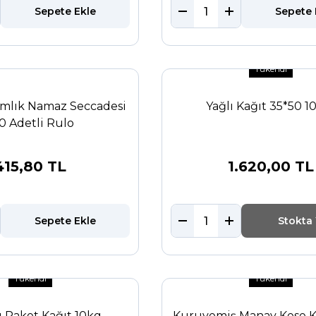
Sepete Ekle
Sepete 
Tükendi
ımlık Namaz Seccadesi
Yağlı Kağıt 35*50 1
0 Adetli Rulo
415,80 TL
1.620,00 TL
Sepete Ekle
Stokta
Tükendi
Tükendi
u Paket Kağıt 10kg
Kuruyemiş Manav Kese K