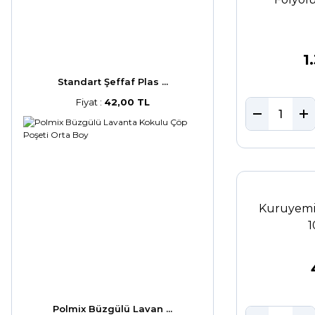
1
Standart Şeffaf Plas ...
Fiyat :
42,00 TL
Kuruyemi
1
Polmix Büzgülü Lavan ...