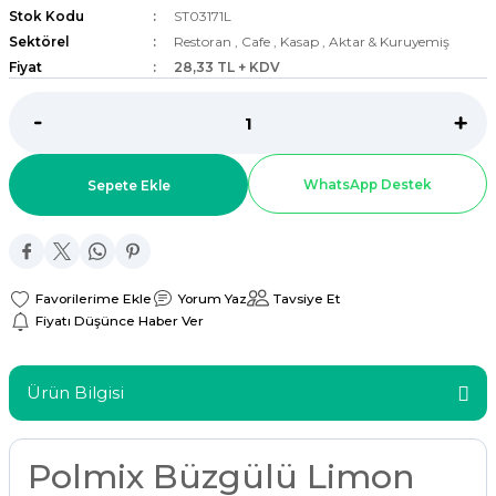
Stok Kodu
ST03171L
ar
Sektörel
Restoran
,
Cafe
,
Kasap
,
Aktar & Kuruyemiş
Fiyat
28,33 TL + KDV
r
 Tatlı Kapları
WhatsApp Destek
Sepete Ekle
ri
Yorum Yaz
Tavsiye Et
Fiyatı Düşünce Haber Ver
Ürün Bilgisi
Polmix Büzgülü Limon