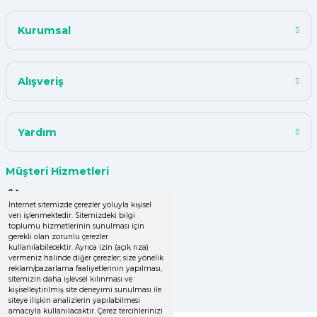
Çok iyi.
Kurumsal
ismail tunca | 26/07/2024
Kısa zamanda siparişim geldi
Alışveriş
teşekkür ederim ürün istediğim
kalitede
Y... A... | 18/07/2024
Yardım
çok başarılı
Müşteri Hizmetleri
UPHİLL PETHOUSE | 04/06/2024
0 (850) 220 43 50
İnternet sitemizde çerezler yoluyla kişisel
veri işlenmektedir. Sitemizdeki bilgi
Uzun süredir alışveriş yapıyorum
0 (536) 060 16 65
toplumu hizmetlerinin sunulması için
herşey çok iyi kalite ve fiyatları
gerekli olan zorunlu çerezler
uygun .Ana son siparişimde ürün
info@yakutsanambalaj.com.tr
kullanılabilecektir. Ayrıca izin (açık rıza)
vermeniz halinde diğer çerezler; size yönelik
eksik çıktı
reklam/pazarlama faaliyetlerinin yapılması,
İletişim Bilgilerimiz
sitemizin daha işlevsel kılınması ve
GÜLDEN DEMİRCİ | 16/04/2024
kişiselleştirilmiş site deneyimi sunulması ile
siteye ilişkin analizlerin yapılabilmesi
amacıyla kullanılacaktır. Çerez tercihlerinizi