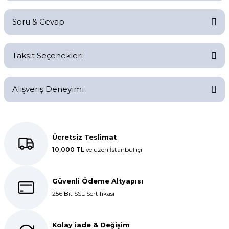
Soru & Cevap
Bu ürüne ilk yorumu siz yapın!
Taksit Seçenekleri
Yorum Yaz
Ürün hakkında henüz soru sorulmamış.
Alışveriş Deneyimi
Soru Sor
Kolay bir deneyimdi, teşekkür
ederiz.
Ücretsiz Teslimat
10.000 TL
ve üzeri İstanbul içi
E... K... | 27/10/2025
Dolphin aynı kalitede . Hızlı kargo
Güvenli Ödeme Altyapısı
ve teslimat için ayrıca teşekkür
256 Bit SSL Sertifikası
ederim.
S... C... | 06/08/2025
Kolay iade & Değişim