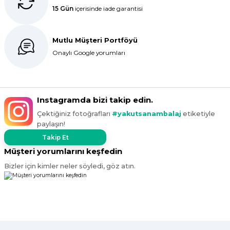
15 Gün
içerisinde iade garantisi
Bir önceki siparişim sorunsuz geldi
tek sorun bantlı Jelatin 40x60 olan
ürün çok kalın bugün tekrar
Mutlu Müşteri Portföyü
sipariş verdim inşallah sıkıntı olmaz
hızlı kargo içinde teşekkürler
Onaylı Google yorumları
Maşallah Kara | 15/03/2025
kargo hızlı çıkıyor x firma da
Instagramda bizi takip edin.
fiyatlar daha uygundu ama kalite
Çektiğiniz fotoğrafları
#yakutsanambalaj
etiketiyle
yoktu bu kalitede uygunluğa
paylaşın!
devam ettikçe sizinleyiz
Takip Et
G... T... | 19/12/2024
Müşteri yorumlarını keşfedin
Bizler için kimler neler söyledi, göz atın.
Süper hızlı geldi
Ürünler tam istediğim gibi
Fiyat iyi
F... K... | 10/11/2024