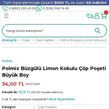
Tüm Siparişlerinizde Geçerli
5000 TL
ve üzeri
%5 indirim!
Geri Dön
Geri Dön
Geri Dön
Geri Dön
Geri Dön
Geri Dön
Geri Dön
Geri Dön
0 (850) 220 43 50
0 (536) 060 16 65
jyen
m
nler
er
ıt Ürünleri
 - Tahta Karıştırıcı
lyo
Anasayfa
Poşet
Çöp Poşetleri
Polmix Büzgülü Limon Kokulu Çö
i
ar
lar
se
Polmix
ri
ri
ar
Polmix Büzgülü Limon Kokulu Çöp Poşeti
Büyük Boy
34,00 TL
KDV Dahil
i
ları
ak
Havale ile:
33,15 TL
(%2,50 havale indirimi)
3,48 TL den başlayan taksitlerle!
Taksit Seçenekleri
Kategori
Çöp Poşetleri