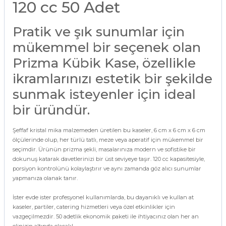
120 cc 50 Adet
Pratik ve şık sunumlar için
mükemmel bir seçenek olan
Prizma Kübik Kase, özellikle
ikramlarınızı estetik bir şekilde
sunmak isteyenler için ideal
bir üründür.
Şeffaf kristal mika malzemeden üretilen bu kaseler, 6 cm x 6 cm x 6 cm
ölçülerinde olup, her türlü tatlı, meze veya aperatif için mükemmel bir
seçimdir. Ürünün prizma şekli, masalarınıza modern ve sofistike bir
dokunuş katarak davetlerinizi bir üst seviyeye taşır. 120 cc kapasitesiyle,
porsiyon kontrolünü kolaylaştırır ve aynı zamanda göz alıcı sunumlar
yapmanıza olanak tanır.
İster evde ister profesyonel kullanımlarda, bu dayanıklı ve kullan at
kaseler, partiler, catering hizmetleri veya özel etkinlikler için
vazgeçilmezdir. 50 adetlik ekonomik paketi ile ihtiyacınız olan her an
elinizin altında olacak!