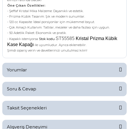
Öne Çıkan Özellikler:
- Şeffaf Kristal Mika Malzeme: Dayanıklı ve estetik.
- Prizma Kübik Tasarım: Şık ve modern sunumlar.
- 120 cc Kapasite: İdeal porsiyonlar için mükemmel boyut.
- Çok Amaçlı Kullanım: Tatlılar, mezeler ve daha fazlası için uygun.
- 50 Adetlik Paket: Ekonomik ve pratik.
ST55585
Kristal Prizma Kübik
- Kapaklı isteniyorsa
Stok kodu
Kase Kapağı
ile uyumludur. Ayrıca eklenebilir.
Şimdi sipariş verin ve davetlerinizi unutulmaz kılın!
Yorumlar
Soru & Cevap
Bu ürüne ilk yorumu siz yapın!
Taksit Seçenekleri
Yorum Yaz
Ürün hakkında henüz soru sorulmamış.
Alışveriş Deneyimi