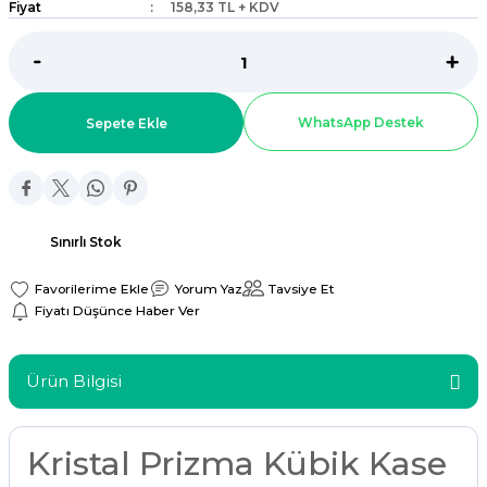
Fiyat
158,33 TL + KDV
ar
r
WhatsApp Destek
Sepete Ekle
 Tatlı Kapları
ri
Sınırlı Stok
Yorum Yaz
Tavsiye Et
Fiyatı Düşünce Haber Ver
Ürün Bilgisi
Kristal Prizma Kübik Kase