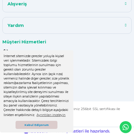
Alışveriş
çok başarılı
UPHİLL PETHOUSE | 04/06/2024
Yardım
Uzun süredir alışveriş yapıyorum
Müşteri Hizmetleri
herşey çok iyi kalite ve fiyatları
uygun .Ana son siparişimde ürün
0 (850) 220 43 50
eksik çıktı
İnternet sitemizde çerezler yoluyla kişisel
veri işlenmektedir. Sitemizdeki bilgi
0 (536) 060 16 65
GÜLDEN DEMİRCİ | 16/04/2024
toplumu hizmetlerinin sunulması için
gerekli olan zorunlu çerezler
info@yakutsanambalaj.com.tr
kullanılabilecektir. Ayrıca izin (açık rıza)
vermeniz halinde diğer çerezler; size yönelik
Kolay işlem, hızlı sipariş oluşturma,
reklam/pazarlama faaliyetlerinin yapılması,
İletişim Bilgilerimiz
hızlı kargo
sitemizin daha işlevsel kılınması ve
kişiselleştirilmiş site deneyimi sunulması ile
siteye ilişkin analizlerin yapılabilmesi
Zeynep Şenbay Gül | 07/04/2024
amacıyla kullanılacaktır. Çerez tercihlerinizi
bu panel vasıtasıyla yönetebilirsiniz.
© Tüm Hakları Saklıdır. Kredi kartı bilgileriniz 256bit SSL sertifikası ile
Çerezler hakkında detaylı bilgiye aşağıdaki
korunmaktadır.
Deneyimini Paylaş
Diğer yorumları göster
linkten erişebilirsiniz.
Ayrıntıları inceleyin
Kabul Ediyorum
ideasoft
ile
e-