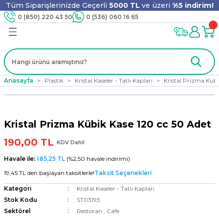
Tüm Siparişlerinizde Geçerli
5000 TL
ve üzeri
%5 indirim!
Geri Dön
Geri Dön
Geri Dön
Geri Dön
Geri Dön
Geri Dön
Geri Dön
Geri Dön
0 (850) 220 43 50
0 (536) 060 16 65
jyen
m
nler
er
ıt Ürünleri
 - Tahta Karıştırıcı
lyo
Anasayfa
Plastik
Kristal Kaseler - Tatlı Kapları
Kristal Prizma Kübi
i
ar
lar
se
Kristal Prizma Kübik Kase 120 cc 50 Adet
ri
ri
ar
190,00 TL
KDV Dahil
Havale ile:
185,25 TL
(%2,50 havale indirimi)
19,45 TL den başlayan taksitlerle!
Taksit Seçenekleri
i
ları
ak
Kategori
Kristal Kaseler - Tatlı Kapları
Stok Kodu
ST03193
Sektörel
Restoran
,
Cafe