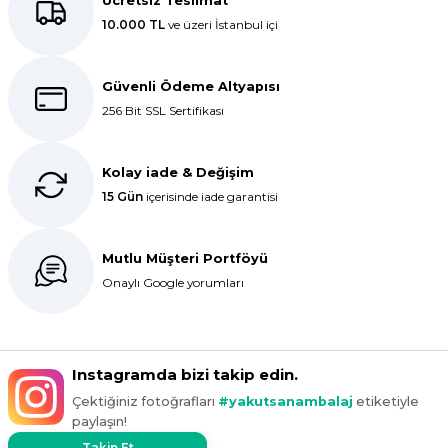
Ücretsiz Teslimat
ar
10.000 TL
ve üzeri İstanbul içi
r
Güvenli Ödeme Altyapısı
256 Bit SSL Sertifikası
 Tatlı Kapları
ri
Kolay iade & Değişim
15 Gün
içerisinde iade garantisi
Mutlu Müşteri Portföyü
Onaylı Google yorumları
Instagramda bizi takip edin.
Çektiğiniz fotoğrafları
#yakutsanambalaj
etiketiyle
paylaşın!
Takip Et