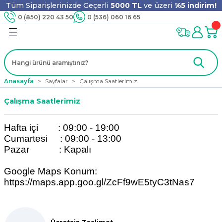
Tüm Siparişlerinizde Geçerli
5000 TL
ve üzeri
%5 indirim!
Geri Dön
Geri Dön
Geri Dön
Geri Dön
Geri Dön
Geri Dön
Geri Dön
Geri Dön
0 (850) 220 43 50
0 (536) 060 16 65
jyen
m
nler
er
ıt Ürünleri
 - Tahta Karıştırıcı
lyo
Anasayfa
Sayfalar
Çalışma Saatlerimiz
i
ar
lar
se
Çalışma Saatlerimiz
Hafta içi : 09:00 - 19:00
ri
ri
ar
Cumartesi : 09:00 - 13:00
Pazar : Kapalı
Google Maps Konum:
https://maps.app.goo.gl/ZcFf9wE5tyC3tNas7
i
ları
ak