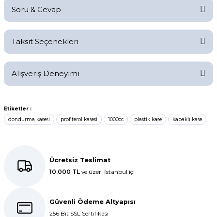
Soru & Cevap
Bu ürüne ilk yorumu siz yapın!
Taksit Seçenekleri
Yorum Yaz
Ürün hakkında henüz soru sorulmamış.
Alışveriş Deneyimi
Soru Sor
Kolay bir deneyimdi, teşekkür
Etiketler :
ederiz.
dondurma kasesi
profiterol kasesi
1000cc
plastik kase
kapaklı kase
E... K... | 27/10/2025
Dolphin aynı kalitede . Hızlı kargo
Ücretsiz Teslimat
ve teslimat için ayrıca teşekkür
10.000 TL
ve üzeri İstanbul içi
ederim.
S... C... | 06/08/2025
Güvenli Ödeme Altyapısı
256 Bit SSL Sertifikası