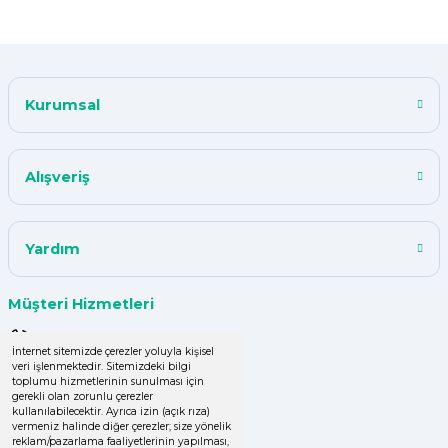
ismail tunca | 26/07/2024
Kısa zamanda siparişim geldi
teşekkür ederim ürün istediğim
Kurumsal
kalitede
Y... A... | 18/07/2024
Alışveriş
çok başarılı
UPHİLL PETHOUSE | 04/06/2024
Yardım
Uzun süredir alışveriş yapıyorum
Müşteri Hizmetleri
herşey çok iyi kalite ve fiyatları
uygun .Ana son siparişimde ürün
0 (850) 220 43 50
eksik çıktı
İnternet sitemizde çerezler yoluyla kişisel
veri işlenmektedir. Sitemizdeki bilgi
0 (536) 060 16 65
GÜLDEN DEMİRCİ | 16/04/2024
toplumu hizmetlerinin sunulması için
gerekli olan zorunlu çerezler
info@yakutsanambalaj.com.tr
kullanılabilecektir. Ayrıca izin (açık rıza)
vermeniz halinde diğer çerezler; size yönelik
Kolay işlem, hızlı sipariş oluşturma,
reklam/pazarlama faaliyetlerinin yapılması,
İletişim Bilgilerimiz
hızlı kargo