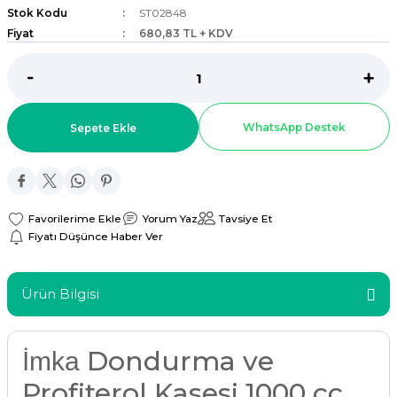
Stok Kodu
ST02848
ar
Fiyat
680,83 TL + KDV
r
 Tatlı Kapları
WhatsApp Destek
Sepete Ekle
ri
Yorum Yaz
Tavsiye Et
Fiyatı Düşünce Haber Ver
Ürün Bilgisi
Dondurma ve
İmka
Profiterol Kasesi 1000 cc