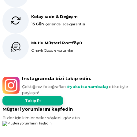
Bir önceki siparişim sorunsuz geldi
tek sorun bantlı Jelatin 40x60 olan
ürün çok kalın bugün tekrar
Kolay iade & Değişim
sipariş verdim inşallah sıkıntı olmaz
hızlı kargo içinde teşekkürler
15 Gün
içerisinde iade garantisi
Maşallah Kara | 15/03/2025
Mutlu Müşteri Portföyü
Onaylı Google yorumları
kargo hızlı çıkıyor x firma da
fiyatlar daha uygundu ama kalite
yoktu bu kalitede uygunluğa
devam ettikçe sizinleyiz
Instagramda bizi takip edin.
G... T... | 19/12/2024
Çektiğiniz fotoğrafları
#yakutsanambalaj
etiketiyle
paylaşın!
Süper hızlı geldi
Ürünler tam istediğim gibi
Takip Et
Fiyat iyi
Müşteri yorumlarını keşfedin
F... K... | 10/11/2024
Bizler için kimler neler söyledi, göz atın.
Çok iyi.