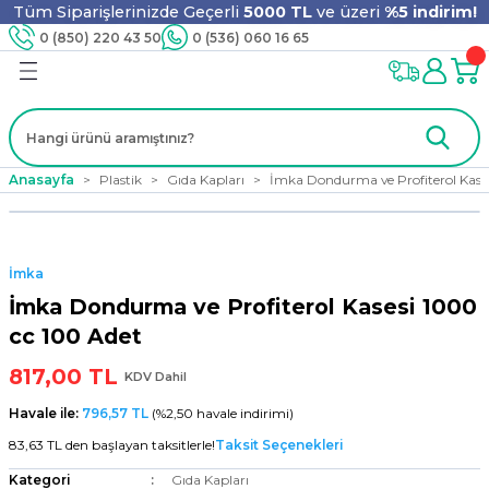
Tüm Siparişlerinizde Geçerli
5000 TL
ve üzeri
%5 indirim!
Geri Dön
Geri Dön
Geri Dön
Geri Dön
Geri Dön
Geri Dön
Geri Dön
Geri Dön
0 (850) 220 43 50
0 (536) 060 16 65
jyen
m
nler
er
ıt Ürünleri
 - Tahta Karıştırıcı
lyo
Anasayfa
Plastik
Gıda Kapları
İmka Dondurma ve Profiterol Kase
i
ar
lar
se
İmka
ri
ri
ar
İmka Dondurma ve Profiterol Kasesi 1000
cc 100 Adet
817,00 TL
KDV Dahil
i
ları
ak
Havale ile:
796,57 TL
(%2,50 havale indirimi)
83,63 TL den başlayan taksitlerle!
Taksit Seçenekleri
Kategori
Gıda Kapları