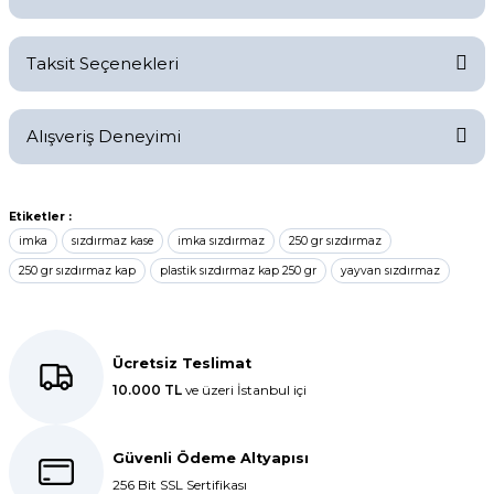
Bu ürüne ilk yorumu siz yapın!
Taksit Seçenekleri
Yorum Yaz
Ürün hakkında henüz soru sorulmamış.
Alışveriş Deneyimi
Soru Sor
Kolay bir deneyimdi, teşekkür
Etiketler :
ederiz.
imka
sızdırmaz kase
imka sızdırmaz
250 gr sızdırmaz
E... K... | 27/10/2025
250 gr sızdırmaz kap
plastik sızdırmaz kap 250 gr
yayvan sızdırmaz
Dolphin aynı kalitede . Hızlı kargo
ve teslimat için ayrıca teşekkür
Ücretsiz Teslimat
ederim.
10.000 TL
ve üzeri İstanbul içi
S... C... | 06/08/2025
Güvenli Ödeme Altyapısı
Bir önceki siparişim sorunsuz geldi
256 Bit SSL Sertifikası
tek sorun bantlı Jelatin 40x60 olan