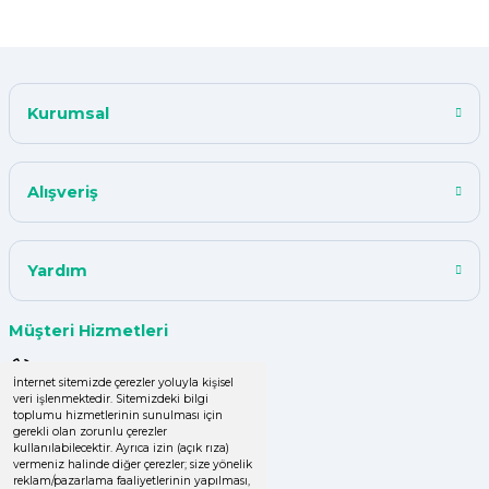
Kısa zamanda siparişim geldi
teşekkür ederim ürün istediğim
kalitede
Kurumsal
Y... A... | 18/07/2024
çok başarılı
Alışveriş
UPHİLL PETHOUSE | 04/06/2024
Yardım
Uzun süredir alışveriş yapıyorum
herşey çok iyi kalite ve fiyatları
uygun .Ana son siparişimde ürün
Müşteri Hizmetleri
eksik çıktı
0 (850) 220 43 50
GÜLDEN DEMİRCİ | 16/04/2024
İnternet sitemizde çerezler yoluyla kişisel
veri işlenmektedir. Sitemizdeki bilgi
0 (536) 060 16 65
toplumu hizmetlerinin sunulması için
gerekli olan zorunlu çerezler
Kolay işlem, hızlı sipariş oluşturma,
info@yakutsanambalaj.com.tr
kullanılabilecektir. Ayrıca izin (açık rıza)
hızlı kargo
vermeniz halinde diğer çerezler; size yönelik
reklam/pazarlama faaliyetlerinin yapılması,
İletişim Bilgilerimiz