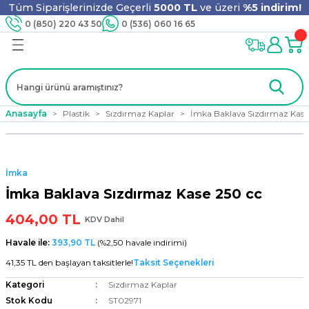
Tüm Siparişlerinizde Geçerli
5000 TL
ve üzeri
%5 indirim!
Geri Dön
Geri Dön
Geri Dön
Geri Dön
Geri Dön
Geri Dön
Geri Dön
Geri Dön
0 (850) 220 43 50
0 (536) 060 16 65
jyen
m
nler
er
ıt Ürünleri
 - Tahta Karıştırıcı
lyo
Anasayfa
Plastik
Sızdırmaz Kaplar
İmka Baklava Sızdırmaz Kase
i
ar
lar
se
İmka
ri
ri
ar
İmka Baklava Sızdırmaz Kase 250 cc
404,00 TL
KDV Dahil
Havale ile:
393,90 TL
(%2,50 havale indirimi)
i
ları
ak
41,35 TL den başlayan taksitlerle!
Taksit Seçenekleri
Kategori
Sızdırmaz Kaplar
Stok Kodu
ST02971