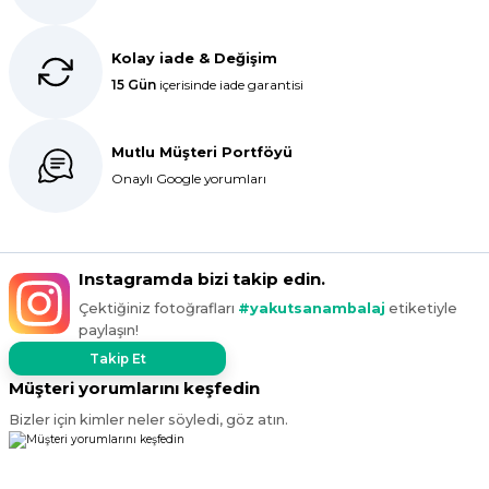
ürün çok kalın bugün tekrar
sipariş verdim inşallah sıkıntı olmaz
hızlı kargo içinde teşekkürler
Kolay iade & Değişim
15 Gün
içerisinde iade garantisi
Maşallah Kara | 15/03/2025
kargo hızlı çıkıyor x firma da
Mutlu Müşteri Portföyü
fiyatlar daha uygundu ama kalite
Onaylı Google yorumları
yoktu bu kalitede uygunluğa
devam ettikçe sizinleyiz
G... T... | 19/12/2024
Instagramda bizi takip edin.
Süper hızlı geldi
Çektiğiniz fotoğrafları
#yakutsanambalaj
etiketiyle
Ürünler tam istediğim gibi
paylaşın!
Fiyat iyi
Takip Et
Müşteri yorumlarını keşfedin
F... K... | 10/11/2024
Bizler için kimler neler söyledi, göz atın.
Çok iyi.
ismail tunca | 26/07/2024