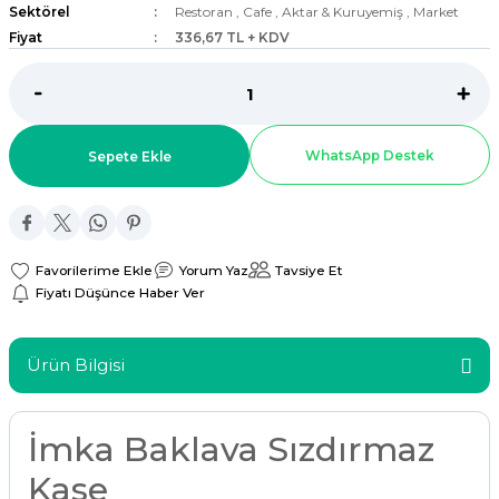
Sektörel
Restoran
,
Cafe
,
Aktar & Kuruyemiş
,
Market
ar
Fiyat
336,67 TL + KDV
r
 Tatlı Kapları
WhatsApp Destek
Sepete Ekle
ri
Yorum Yaz
Tavsiye Et
Fiyatı Düşünce Haber Ver
Ürün Bilgisi
İmka Baklava Sızdırmaz
Kase