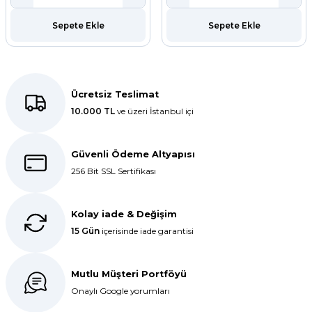
ar
Sepete Ekle
Sepete Ekle
r
 Tatlı Kapları
Ücretsiz Teslimat
10.000 TL
ve üzeri İstanbul içi
ri
Güvenli Ödeme Altyapısı
256 Bit SSL Sertifikası
Kolay iade & Değişim
15 Gün
içerisinde iade garantisi
Mutlu Müşteri Portföyü
Onaylı Google yorumları