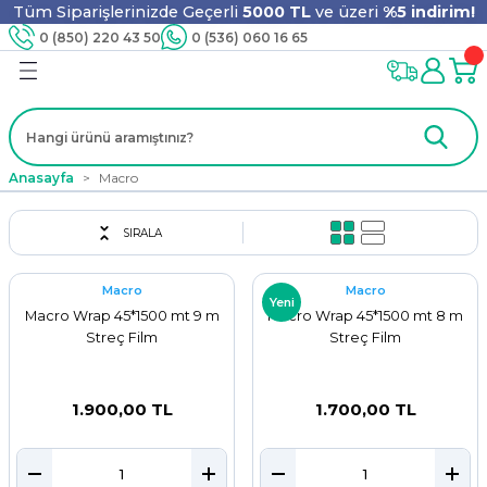
Tüm Siparişlerinizde Geçerli
5000 TL
ve üzeri
%5 indirim!
Geri Dön
Geri Dön
Geri Dön
Geri Dön
Geri Dön
Geri Dön
Geri Dön
Geri Dön
0 (850) 220 43 50
0 (536) 060 16 65
jyen
m
nler
er
ıt Ürünleri
 - Tahta Karıştırıcı
lyo
Anasayfa
Macro
i
ar
lar
se
SIRALA
Macro
Macro
ri
ri
ar
Yeni
Macro Wrap 45*1500 mt 9 m
Macro Wrap 45*1500 mt 8 m
Streç Film
Streç Film
i
ları
ak
1.900,00 TL
1.700,00 TL