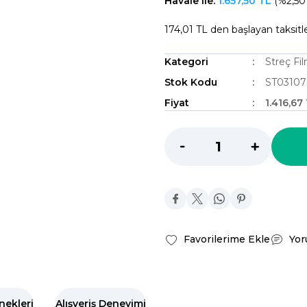
Havale ile:
1.657,50 TL
(%2,50 
174,01 TL den başlayan taksitle
Kategori
Streç Fi
Stok Kodu
ST03107
Fiyat
1.416,67
Yor
nekleri
Alışveriş Deneyimi