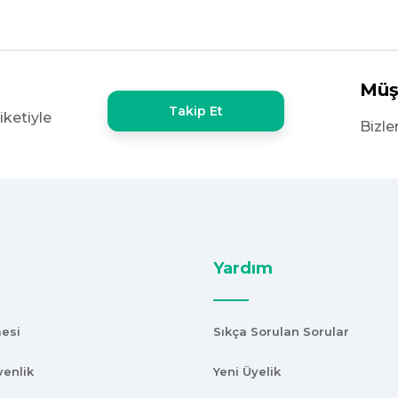
x60 olan ürün çok kalın bugün
şekkürler
Müş
Takip Et
iketiyle
e yoktu bu kalitede uygunluğa
Bizle
Yardım
mesi
Sıkça Sorulan Sorular
venlik
Yeni Üyelik