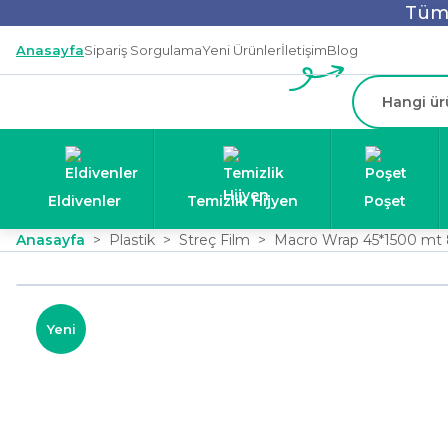
Tüm 
Anasayfa
Sipariş Sorgulama
Yeni Ürünler
İletişim
Blog
Eldivenler
Temizlik Hijyen
Poşet
Anasayfa
Plastik
Streç Film
Macro Wrap 45*1500 mt 
Yeni