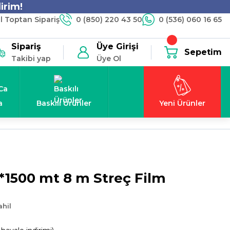
irim!
 Toptan Sipariş
0 (850) 220 43 50
0 (536) 060 16 65
Sipariş
Üye Girişi
Sepetim
Takibi yap
Üye Ol
a
Baskılı Ürünler
Yeni Ürünler
1500 mt 8 m Streç Film
hil