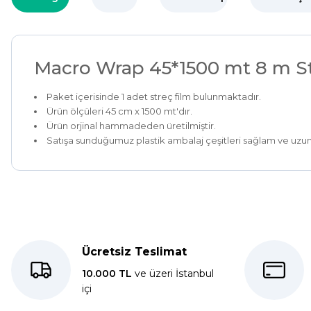
Macro Wrap 45*1500 mt 8 m
Paket içerisinde 1 adet streç film bulunmaktadır.
Ürün ölçüleri 45 cm x 1500 mt'dır.
Ürün orjinal hammadeden üretilmi
Satışa sunduğumuz plastik ambalaj çeşitleri sağl
Kolay bir deneyimdi, teşekkür ederiz.
E... K... | 27/10/2025
Ücretsiz Teslimat
Dolphin aynı kalitede . Hızlı kargo ve teslimat için ayrıca teşe
10.000 TL
ve üzeri İstanbul
içi
S... C... | 06/08/2025