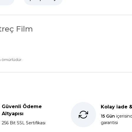
 Streç Film
ştir.
am ve uzun ömürlüdür.
Ürün hakkında henüz soru sorulmamış.
Bu ürüne ilk yorumu siz yapın!
Güvenli Ödeme
Kolay iade 
kkür ederim.
Yorum Yaz
Soru Sor
Altyapısı
15 Gün
içerisin
garantisi
256 Bit SSL Sertifikası