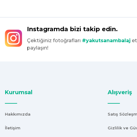
Bir önceki siparişim sorunsuz geldi tek sorun bantlı Jelatin 40
tekrar sipariş verdim inşallah sıkıntı olmaz hızlı kargo içinde te
Maşallah Kara | 15/03/2025
Instagramda bizi takip edin.
Çektiğiniz fotoğrafları
#yakutsanambalaj
et
kargo hızlı çıkıyor x firma da fiyatlar daha uygundu ama kalit
paylaşın!
devam ettikçe sizinleyiz
G... T... | 19/12/2024
Süper hızlı geldi
Ürünler tam istediğim gibi
Fiyat iyi
Kurumsal
Alışveriş
F... K... | 10/11/2024
Hakkımızda
Satış Sözleş
Çok iyi.
ismail tunca | 26/07/2024
İletişim
Gizlilik ve Gü