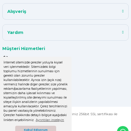
Alışveriş
Yardım
Müşteri Hizmetleri
0 (850) 220 43 50
İnternet sitemizde çerezler yoluyla kişisel
veri işlenmektedir. Sitemizdeki bilgi
0 (536) 060 16 65
toplumu hizmetlerinin sunulması için
gerekli olan zorunlu çerezler
info@yakutsanambalaj.com.tr
kullanılabilecektir. Ayrıca izin (açık rıza)
vermeniz halinde diğer çerezler; size yönelik
reklam/pazarlama faaliyetlerinin yapılması,
İletişim Bilgilerimiz
sitemizin daha işlevsel kılınması ve
kişiselleştirilmiş site deneyimi sunulması ile
siteye ilişkin analizlerin yapılabilmesi
amacıyla kullanılacaktır. Çerez tercihlerinizi
bu panel vasıtasıyla yönetebilirsiniz.
© Tüm Hakları Saklıdır. Kredi kartı bilgileriniz 256bit SSL sertifikası ile
Çerezler hakkında detaylı bilgiye aşağıdaki
korunmaktadır.
linkten erişebilirsiniz.
Ayrıntıları inceleyin
Kabul Ediyorum