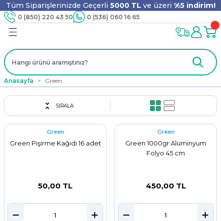
Tüm Siparişlerinizde Geçerli
5000 TL
ve üzeri
%5 indirim!
Geri Dön
Geri Dön
Geri Dön
Geri Dön
Geri Dön
Geri Dön
Geri Dön
Geri Dön
0 (850) 220 43 50
0 (536) 060 16 65
jyen
m
nler
er
ıt Ürünleri
 - Tahta Karıştırıcı
lyo
Anasayfa
Green
i
ar
lar
se
SIRALA
Green
Green
ri
ri
ar
Green Pişirme Kağıdı 16 adet
Green 1000gr Alüminyum
Folyo 45 cm
i
ları
ak
50,00 TL
450,00 TL