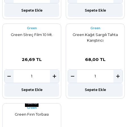
ar
Sepete Ekle
Sepete Ekle
r
Green
Green
 Tatlı Kapları
Green Streç Film 10 Mt.
Green Kağıt Sargılı Tahta
Karıştırıcı
ri
26,69 TL
68,00 TL
Sepete Ekle
Sepete Ekle
Tükendi
Green
Green Fırın Torbası