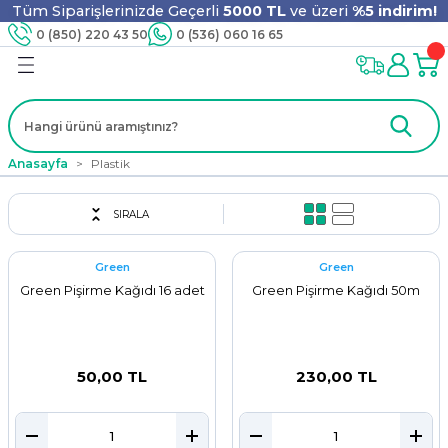
Tüm Siparişlerinizde Geçerli
5000 TL
ve üzeri
%5 indirim!
Geri Dön
Geri Dön
Geri Dön
Geri Dön
Geri Dön
Geri Dön
Geri Dön
Geri Dön
0 (850) 220 43 50
0 (536) 060 16 65
jyen
m
nler
er
ıt Ürünleri
 - Tahta Karıştırıcı
lyo
Anasayfa
Plastik
i
ar
lar
se
SIRALA
Green
Green
ri
ri
ar
Green Pişirme Kağıdı 16 adet
Green Pişirme Kağıdı 50m
i
ları
ak
50,00 TL
230,00 TL