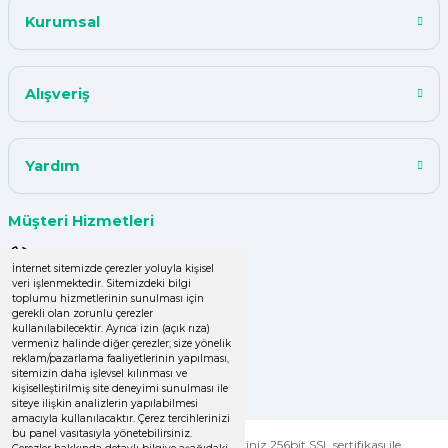
Kurumsal
Alışveriş
Yardım
Müşteri Hizmetleri
0 (850) 220 43 50
İnternet sitemizde çerezler yoluyla kişisel
veri işlenmektedir. Sitemizdeki bilgi
0 (536) 060 16 65
toplumu hizmetlerinin sunulması için
gerekli olan zorunlu çerezler
info@yakutsanambalaj.com.tr
kullanılabilecektir. Ayrıca izin (açık rıza)
vermeniz halinde diğer çerezler; size yönelik
reklam/pazarlama faaliyetlerinin yapılması,
İletişim Bilgilerimiz
sitemizin daha işlevsel kılınması ve
kişiselleştirilmiş site deneyimi sunulması ile
siteye ilişkin analizlerin yapılabilmesi
amacıyla kullanılacaktır. Çerez tercihlerinizi
bu panel vasıtasıyla yönetebilirsiniz.
© Tüm Hakları Saklıdır. Kredi kartı bilgileriniz 256bit SSL sertifikası ile