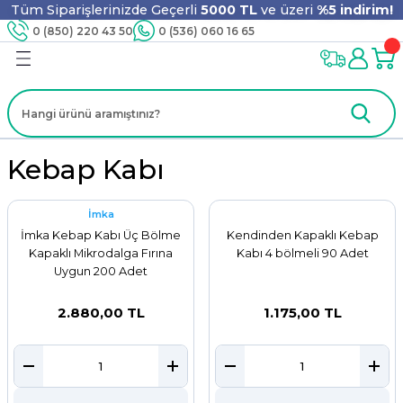
Tüm Siparişlerinizde Geçerli
5000 TL
ve üzeri
%5 indirim!
Geri Dön
Geri Dön
Geri Dön
Geri Dön
Geri Dön
Geri Dön
Geri Dön
Geri Dön
0 (850) 220 43 50
0 (536) 060 16 65
jyen
m
nler
er
ıt Ürünleri
 - Tahta Karıştırıcı
lyo
i
ar
lar
se
Kebap Kabı
İmka
İmka Kebap Kabı Üç Bölme
Kendinden Kapaklı Kebap
ri
ri
ar
Kapaklı Mikrodalga Fırına
Kabı 4 bölmeli 90 Adet
Uygun 200 Adet
2.880,00 TL
1.175,00 TL
i
ları
ak