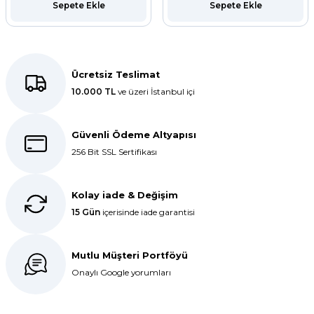
Sepete Ekle
Sepete Ekle
ar
r
Ücretsiz Teslimat
 Tatlı Kapları
10.000 TL
ve üzeri İstanbul içi
ri
Güvenli Ödeme Altyapısı
256 Bit SSL Sertifikası
Kolay iade & Değişim
15 Gün
içerisinde iade garantisi
Mutlu Müşteri Portföyü
Onaylı Google yorumları