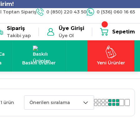
irim!
 Toptan Sipariş
0 (850) 220 43 50
0 (536) 060 16 65
Sipariş
Üye Girişi
Sepetim
Takibi yap
Üye Ol
a
Baskılı Ürünler
Yeni Ürünler
1 ürün