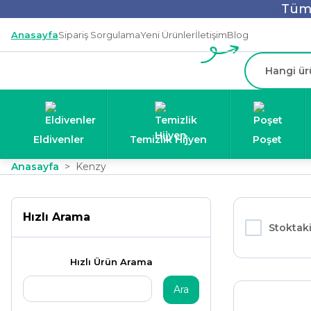
Tüm 
Anasayfa
Sipariş Sorgulama
Yeni Ürünler
İletişim
Blog
Eldivenler
Temizlik Hijyen
Poşet
Anasayfa
Kenzy
Hızlı Arama
Stoktaki
Hızlı Ürün Arama
Ara