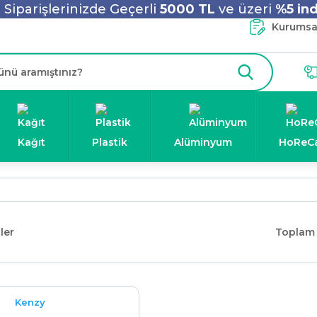
Siparişlerinizde Geçerli
5000 TL
ve üzeri
%5 ind
Kurumsal
Kağıt
Plastik
Alüminyum
HoReC
ler
Toplam 
Kenzy