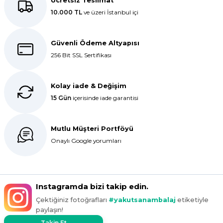
Ücretsiz Teslimat
ar
10.000 TL
ve üzeri İstanbul içi
r
Güvenli Ödeme Altyapısı
256 Bit SSL Sertifikası
 Tatlı Kapları
ri
Kolay iade & Değişim
15 Gün
içerisinde iade garantisi
Mutlu Müşteri Portföyü
Onaylı Google yorumları
Instagramda bizi takip edin.
Çektiğiniz fotoğrafları
#yakutsanambalaj
etiketiyle
paylaşın!
Takip Et