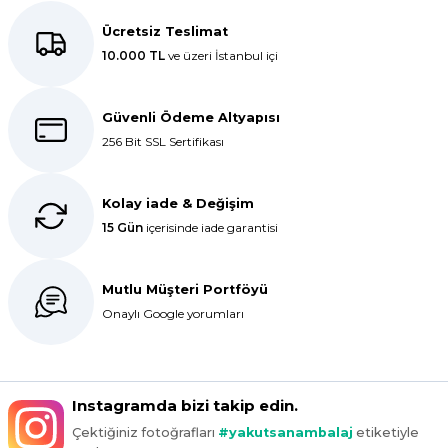
ar
Ücretsiz Teslimat
10.000 TL
ve üzeri İstanbul içi
r
Güvenli Ödeme Altyapısı
 Tatlı Kapları
256 Bit SSL Sertifikası
ri
Kolay iade & Değişim
15 Gün
içerisinde iade garantisi
Mutlu Müşteri Portföyü
Onaylı Google yorumları
Instagramda bizi takip edin.
Çektiğiniz fotoğrafları
#yakutsanambalaj
etiketiyle