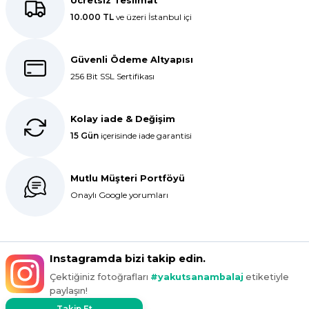
Ücretsiz Teslimat
ar
10.000 TL
ve üzeri İstanbul içi
r
Güvenli Ödeme Altyapısı
256 Bit SSL Sertifikası
 Tatlı Kapları
ri
Kolay iade & Değişim
15 Gün
içerisinde iade garantisi
Mutlu Müşteri Portföyü
Onaylı Google yorumları
Instagramda bizi takip edin.
Çektiğiniz fotoğrafları
#yakutsanambalaj
etiketiyle
paylaşın!
Takip Et