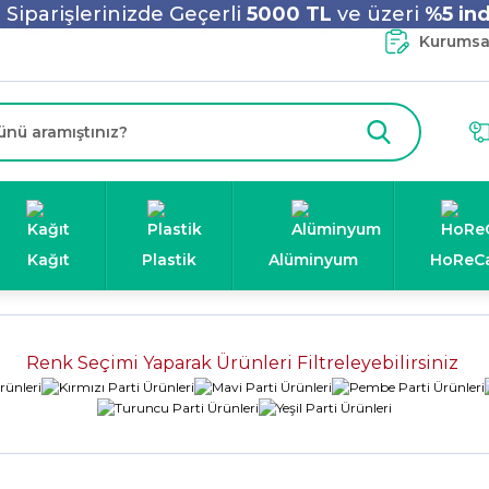
Siparişlerinizde Geçerli
5000 TL
ve üzeri
%5 ind
Kurumsal
Kağıt
Plastik
Alüminyum
HoReC
Renk Seçimi Yaparak Ürünleri Filtreleyebilirsiniz