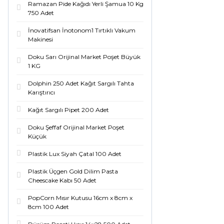
Ramazan Pide Kağıdı Yerli Şamua 10 Kg
750 Adet
İnovatifsan İnotonom1 Tırtıklı Vakum
Makinesi
Doku Sarı Orijinal Market Poşet Büyük
1 KG
Dolphin 250 Adet Kağıt Sargılı Tahta
Karıştırıcı
Kağıt Sargılı Pipet 200 Adet
Doku Şeffaf Orijinal Market Poşet
Küçük
Plastik Lux Siyah Çatal 100 Adet
Plastik Üçgen Gold Dilim Pasta
Cheescake Kabı 50 Adet
PopCorn Mısır Kutusu 16cm x 8cm x
8cm 100 Adet