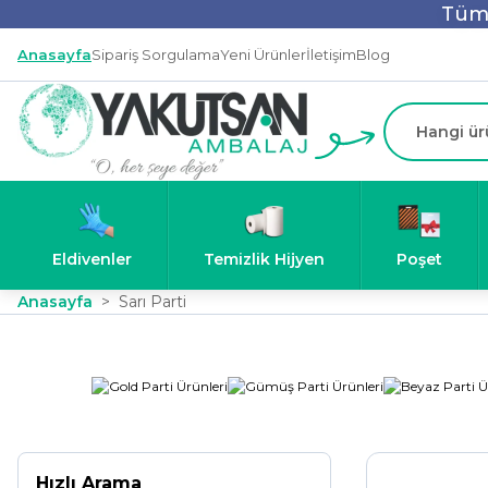
Tüm 
Anasayfa
Sipariş Sorgulama
Yeni Ürünler
İletişim
Blog
Eldivenler
Temizlik Hijyen
Poşet
Anasayfa
Sarı Parti
Hızlı Arama