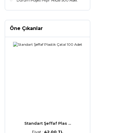
Dürüm Poşeti Hışır 14x28 500 Adet
Öne Çıkanlar
Standart Şeffaf Plas ...
Fiyat :
42,00 TL