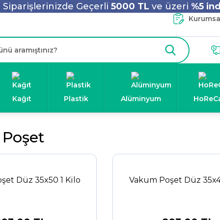
Siparişlerinizde Geçerli
5000 TL
ve üzeri
%5 ind
Kurumsal
Kağıt
Plastik
Alüminyum
HoReC
Poşet
et Düz 35x50 1 Kilo
Vakum Poşet Düz 35x45