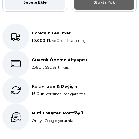
Sepete Ekle
Stokta Yok
ar
r
Ücretsiz Teslimat
 Tatlı Kapları
10.000 TL
ve üzeri İstanbul içi
ri
Güvenli Ödeme Altyapısı
256 Bit SSL Sertifikası
Kolay iade & Değişim
15 Gün
içerisinde iade garantisi
Mutlu Müşteri Portföyü
Onaylı Google yorumları