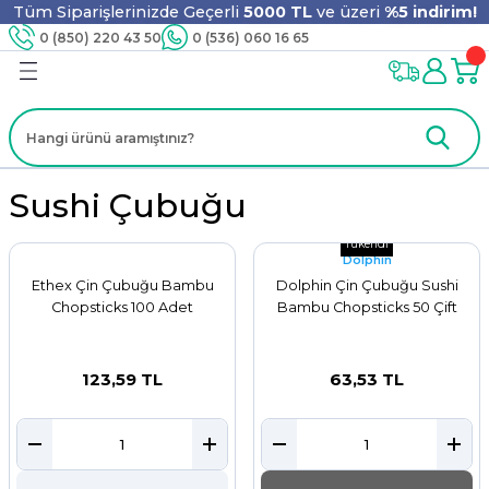
Tüm Siparişlerinizde Geçerli
5000 TL
ve üzeri
%5 indirim!
Geri Dön
Geri Dön
Geri Dön
Geri Dön
Geri Dön
Geri Dön
Geri Dön
Geri Dön
0 (850) 220 43 50
0 (536) 060 16 65
jyen
m
nler
er
ıt Ürünleri
 - Tahta Karıştırıcı
lyo
i
ar
lar
se
Sushi Çubuğu
Tükendi
Dolphin
Ethex Çin Çubuğu Bambu
Dolphin Çin Çubuğu Sushi
ri
ri
ar
Chopsticks 100 Adet
Bambu Chopsticks 50 Çift
123,59 TL
63,53 TL
i
ları
ak