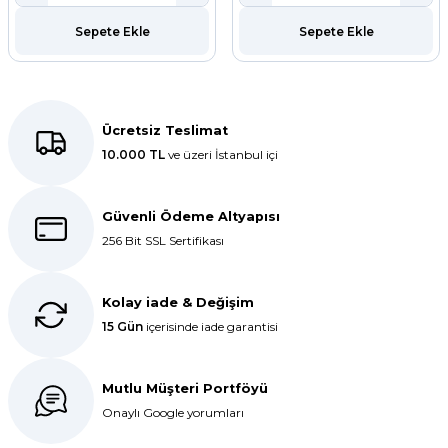
ar
Sepete Ekle
Sepete Ekle
r
 Tatlı Kapları
Ücretsiz Teslimat
10.000 TL
ve üzeri İstanbul içi
ri
Güvenli Ödeme Altyapısı
256 Bit SSL Sertifikası
Kolay iade & Değişim
15 Gün
içerisinde iade garantisi
Mutlu Müşteri Portföyü
Onaylı Google yorumları