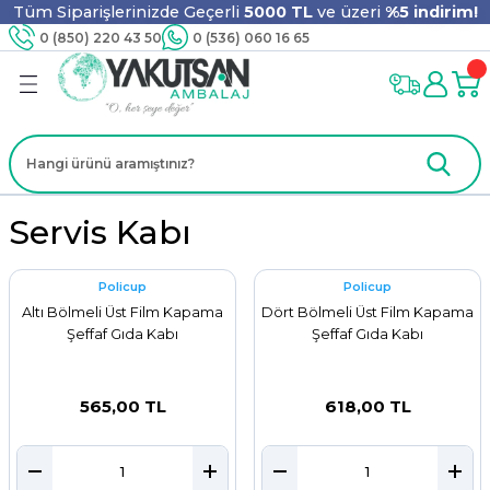
Tüm Siparişlerinizde Geçerli
5000 TL
ve üzeri
%5 indirim!
Geri Dön
Geri Dön
Geri Dön
Geri Dön
Geri Dön
Geri Dön
Geri Dön
Geri Dön
0 (850) 220 43 50
0 (536) 060 16 65
jyen
m
nler
er
ıt Ürünleri
 - Tahta Karıştırıcı
lyo
i
ar
lar
se
Servis Kabı
Policup
Policup
ri
ri
ar
Altı Bölmeli Üst Film Kapama
Dört Bölmeli Üst Film Kapama
Şeffaf Gıda Kabı
Şeffaf Gıda Kabı
565,00 TL
618,00 TL
i
ları
ak