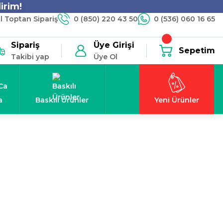
irim!
 Toptan Sipariş
0 (850) 220 43 50
0 (536) 060 16 65
Sipariş
Üye Girişi
Sepetim
Takibi yap
Üye Ol
a
Baskılı Ürünler
Yeni Ürünler