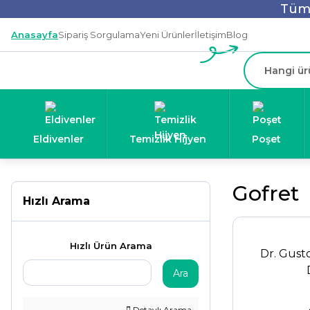
Tüm 
Anasayfa
Sipariş Sorgulama
Yeni Ürünler
İletişim
Blog
Eldivenler
Temizlik Hijyen
Poşet
Gofret
Hızlı Arama
Hızlı Ürün Arama
Dr. Gusto
Ara
Detaylı Arama