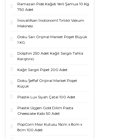
Ramazan Pide Kağıdı Yerli Şamua 10 Kg
750 Adet
İnovatifsan İnotonom1 Tırtıklı Vakum
Makinesi
Doku Sarı Orijinal Market Poşet Büyük
1 KG
Dolphin 250 Adet Kağıt Sargılı Tahta
Karıştırıcı
Kağıt Sargılı Pipet 200 Adet
Doku Şeffaf Orijinal Market Poşet
Küçük
Plastik Lux Siyah Çatal 100 Adet
Plastik Üçgen Gold Dilim Pasta
Cheescake Kabı 50 Adet
PopCorn Mısır Kutusu 16cm x 8cm x
8cm 100 Adet