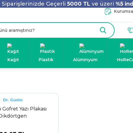
Siparişlerinizde Geçerli
5000 TL
ve üzeri
%5 ind
Kurumsal
Kağıt
Plastik
Alüminyum
HoReC
Dr. Gusto
 Gofret Yazı Plakası
Dikdörtgen