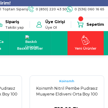
irim!
 Toptan Sipariş
0 (850) 220 43 50
0 (536) 060 16 65
Sipariş
Üye Girişi
Sepetim
Takibi yap
Üye Ol
a
Baskılı Ürünler
Yeni Ürünler
Koinsmh
Pudrasız
Koinsmh Nitril Pembe Pudrasız
 Boy 100
Muayene Eldiveni Orta Boy 100
Adet