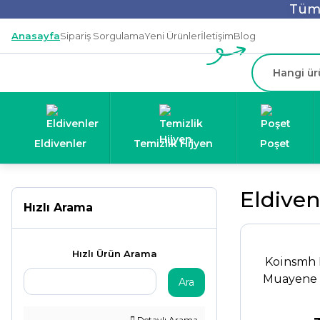
Tüm 
Anasayfa
Sipariş Sorgulama
Yeni Ürünler
İletişim
Blog
Eldivenler
Temizlik Hijyen
Poşet
Eldive
Hızlı Arama
Hızlı Ürün Arama
Koinsmh N
Muayene E
Ara
Detaylı Arama