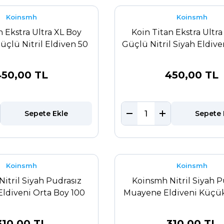
Koinsmh
Koinsmh
n Ekstra Ultra XL Boy
Koin Titan Ekstra Ultr
çlü Nitril Eldiven 50
Güçlü Nitril Siyah Eldiv
Adet
450,00 TL
450,00 TL
Sepete Ekle
Sepete 
Koinsmh
Koinsmh
itril Siyah Pudrasız
Koinsmh Nitril Siyah P
ldiveni Orta Boy 100
Muayene Eldiveni Küçük
Adet
Adet
310,00 TL
310,00 TL