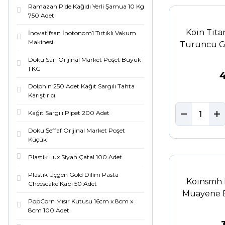
Ramazan Pide Kağıdı Yerli Şamua 10 Kg
750 Adet
Koin Tita
İnovatifsan İnotonom1 Tırtıklı Vakum
Makinesi
Turuncu Gü
Doku Sarı Orijinal Market Poşet Büyük
1 KG
Dolphin 250 Adet Kağıt Sargılı Tahta
Karıştırıcı
Kağıt Sargılı Pipet 200 Adet
Doku Şeffaf Orijinal Market Poşet
Küçük
Plastik Lux Siyah Çatal 100 Adet
Plastik Üçgen Gold Dilim Pasta
Koinsmh N
Cheescake Kabı 50 Adet
Muayene E
PopCorn Mısır Kutusu 16cm x 8cm x
8cm 100 Adet