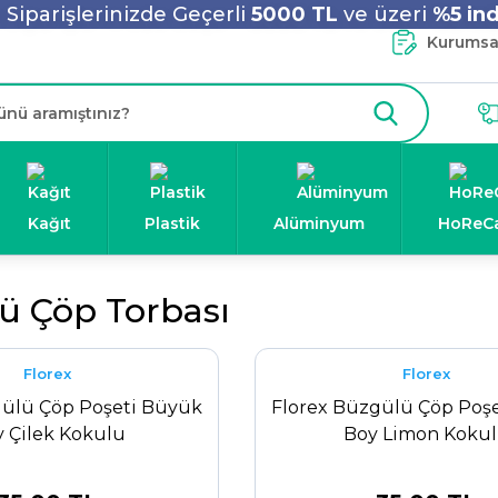
Siparişlerinizde Geçerli
5000 TL
ve üzeri
%5 ind
Kurumsal
Kağıt
Plastik
Alüminyum
HoReC
ü Çöp Torbası
Florex
Florex
gülü Çöp Poşeti Büyük
Florex Büzgülü Çöp Poş
 Çilek Kokulu
Boy Limon Koku