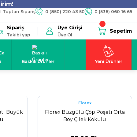
irim!
 Toptan Sipariş
0 (850) 220 43 50
0 (536) 060 16 65
Sipariş
Üye Girişi
Sepetim
Takibi yap
Üye Ol
a
Baskılı Ürünler
Yeni Ürünler
Florex
eti Büyük
Florex Büzgülü Çöp Poşeti Orta
lu
Boy Çilek Kokulu