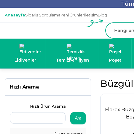
Tüm 
Anasayfa
Sipariş Sorgulama
Yeni Ürünler
İletişim
Blog
Eldivenler
Temizlik Hijyen
Poşet
Büzgül
Hızlı Arama
Hızlı Ürün Arama
Florex Büz
Boy
Ara
Detaylı Arama