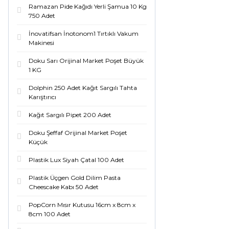
Ramazan Pide Kağıdı Yerli Şamua 10 Kg
750 Adet
İnovatifsan İnotonom1 Tırtıklı Vakum
Makinesi
Doku Sarı Orijinal Market Poşet Büyük
1 KG
Dolphin 250 Adet Kağıt Sargılı Tahta
Karıştırıcı
Kağıt Sargılı Pipet 200 Adet
Doku Şeffaf Orijinal Market Poşet
Küçük
Plastik Lux Siyah Çatal 100 Adet
Plastik Üçgen Gold Dilim Pasta
Cheescake Kabı 50 Adet
PopCorn Mısır Kutusu 16cm x 8cm x
8cm 100 Adet