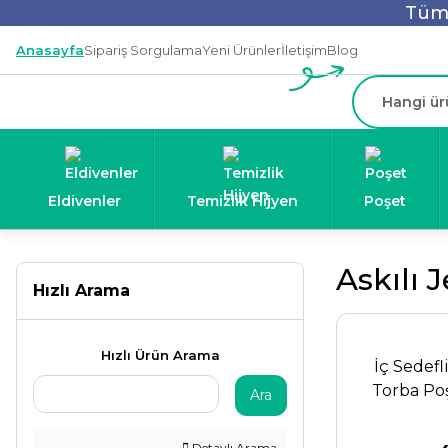
Tüm 
Anasayfa
Sipariş Sorgulama
Yeni Ürünler
İletişim
Blog
Eldivenler
Temizlik Hijyen
Poşet
Askılı 
Hızlı Arama
Hızlı Ürün Arama
İç Sedefli
Torba Po
Ara
Detaylı Arama