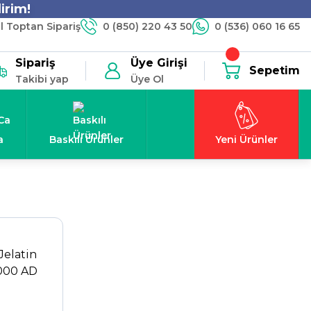
irim!
 Toptan Sipariş
0 (850) 220 43 50
0 (536) 060 16 65
Sipariş
Üye Girişi
Sepetim
Takibi yap
Üye Ol
a
Baskılı Ürünler
Yeni Ürünler
 Jelatin
1000 AD