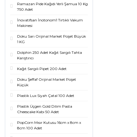
Ramazan Pide Kağıdı Yerli Şamua 10 Kg
750 Adet
İnovatifsan İnotonom1 Tırtıklı Vakum
Makinesi
Doku Sarı Orijinal Market Poşet Büyük
1 KG
Dolphin 250 Adet Kağıt Sargılı Tahta
Karıştırıcı
Kağıt Sargılı Pipet 200 Adet
Doku Şeffaf Orijinal Market Poşet
Küçük
Plastik Lux Siyah Çatal 100 Adet
Plastik Üçgen Gold Dilim Pasta
Cheescake Kabı 50 Adet
PopCorn Mısır Kutusu 16cm x 8cm x
8cm 100 Adet