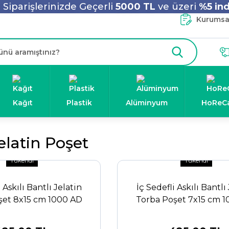
Siparişlerinizde Geçerli
5000 TL
ve üzeri
%5 ind
Kurumsal
Kağıt
Plastik
Alüminyum
HoReC
Jelatin Poşet
Tükendi
Tükendi
 Askılı Bantlı Jelatin
İç Sedefli Askılı Bantlı
şet 8x15 cm 1000 AD
Torba Poşet 7x15 cm 