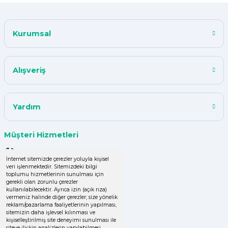
Y... A... | 18/07/2024
Kurumsal
çok başarılı
UPHİLL PETHOUSE | 04/06/2024
Alışveriş
Uzun süredir alışveriş yapıyorum
herşey çok iyi kalite ve fiyatları
uygun .Ana son siparişimde ürün
Yardım
eksik çıktı
GÜLDEN DEMİRCİ | 16/04/2024
Müşteri Hizmetleri
0 (850) 220 43 50
Kolay işlem, hızlı sipariş oluşturma,
İnternet sitemizde çerezler yoluyla kişisel
veri işlenmektedir. Sitemizdeki bilgi
hızlı kargo
0 (536) 060 16 65
toplumu hizmetlerinin sunulması için
gerekli olan zorunlu çerezler
Zeynep Şenbay Gül | 07/04/2024
info@yakutsanambalaj.com.tr
kullanılabilecektir. Ayrıca izin (açık rıza)
vermeniz halinde diğer çerezler; size yönelik
reklam/pazarlama faaliyetlerinin yapılması,
İletişim Bilgilerimiz
sitemizin daha işlevsel kılınması ve
Deneyimini Paylaş
Diğer yorumları göster
kişiselleştirilmiş site deneyimi sunulması ile
siteye ilişkin analizlerin yapılabilmesi