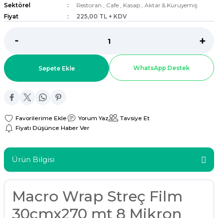
Sektörel
Restoran
,
Cafe
,
Kasap
,
Aktar & Kuruyemiş
ar
Fiyat
225,00 TL + KDV
r
 Tatlı Kapları
WhatsApp Destek
Sepete Ekle
ri
Yorum Yaz
Tavsiye Et
Fiyatı Düşünce Haber Ver
Ürün Bilgisi
Macro Wrap Streç Film
30cmx270 mt 8 Mikron