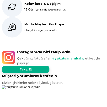
Kolay iade & Değişim
15 Gün
içerisinde iade garantisi
kargo hızlı çıkıyor x firma da
fiyatlar daha uygundu ama kalite
yoktu bu kalitede uygunluğa
Mutlu Müşteri Portföyü
devam ettikçe sizinleyiz
Onaylı Google yorumları
G... T... | 19/12/2024
Süper hızlı geldi
Ürünler tam istediğim gibi
Instagramda bizi takip edin.
Fiyat iyi
Çektiğiniz fotoğrafları
#yakutsanambalaj
etiketiyle
F... K... | 10/11/2024
paylaşın!
Takip Et
Çok iyi.
Müşteri yorumlarını keşfedin
Bizler için kimler neler söyledi, göz atın.
ismail tunca | 26/07/2024
Kısa zamanda siparişim geldi
teşekkür ederim ürün istediğim
kalitede