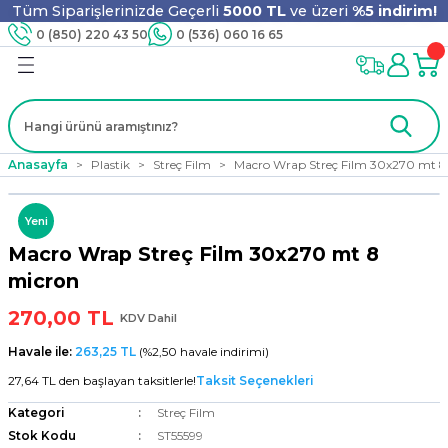
Tüm Siparişlerinizde Geçerli
5000 TL
ve üzeri
%5 indirim!
Geri Dön
Geri Dön
Geri Dön
Geri Dön
Geri Dön
Geri Dön
Geri Dön
Geri Dön
0 (850) 220 43 50
0 (536) 060 16 65
jyen
m
nler
er
ıt Ürünleri
 - Tahta Karıştırıcı
lyo
Anasayfa
Plastik
Streç Film
Macro Wrap Streç Film 30x270 mt 8
i
ar
lar
se
Yeni
Macro Wrap Streç Film 30x270 mt 8
ri
ri
ar
micron
270,00 TL
KDV Dahil
Havale ile:
263,25 TL
(%2,50 havale indirimi)
i
ları
ak
27,64 TL den başlayan taksitlerle!
Taksit Seçenekleri
Kategori
Streç Film
Stok Kodu
ST55599