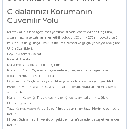
Gıdalarınızı Korumanın
Güvenilir Yolu
Mutfaklarınızın vazgeçilmez yardımcısı olan Macro Wrap Streç Film,
gıdalarınızı taze tutmanın en etkili yoludur. 30 cm x 270 mt boyutu ve 8
mikron kalınlığı ile yüksek kaliteli malzemesi ve güçlü yapısıyla öne çıkar.
Ürün Özellikleri:
Boyut: 30 cm x 270 mt
Kalınlık: 8 mikron
Malzeme: Yüksek kaliteli streç film
Kullanım Alanı: Yiyeceklerin, sebzelerin, meyvelerin ve diğer taze
gıdaların muhafazası için idealdir.
Dayanıklılık: Güçlü yapısıyla yırtılmaya ve delinmeye karşı dayanıklıdır.
Esneklik: Esnek tasarımı sayesinde farklı boyutlardaki ürünleri kolayca
sarar ve korur.
Kullanım Kolaylığı: Pratik kesim özelliği ve kolay kullanım sağlar.
Ürün Faydaları:
Taze Kalma: Macro Wrap Streç Film, gıdalarınızın tazeliklerini uzun süre
korur.
Hijyen: Gıdalarınızı hijyenik bir şekilde muhafaza eder ve dış etkenlerden
korur.