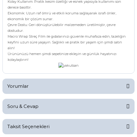
Kolay Kullanım: Pratik kesim özelliği ve esnek yapısıyla kullanımı son
derece basittir.
Ekonomik: Uzun raf ömrü ve etkili koruma sağlayarak israfı önler,
ekonomik bir çözüm sunar.
Çevre Dostu: Geri dönüştürülebilir malzemeden üretilmiştir, çevre
dostudur.
Macro Wrap Streç Film ile gıdalarınızı güvenle muhafaza edin, tazeliğin
keyfini uzun süre yaşayın. Sağlıklı ve pratik bir yaşam için şimdi satın
alın!
Ürününüzü hemen şimdi sepetinize ekleyin ve günlük hayatınızı
kolaylaştırın!
Yorumlar
Soru & Cevap
Bu ürüne ilk yorumu siz yapın!
Taksit Seçenekleri
Yorum Yaz
Ürün hakkında henüz soru sorulmamış.