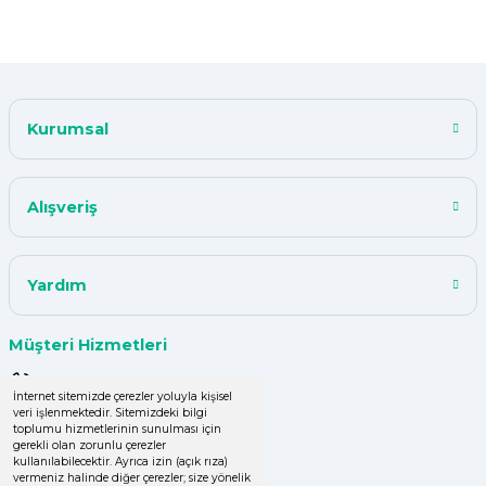
F... K... | 10/11/2024
Çok iyi.
Kurumsal
ismail tunca | 26/07/2024
Kısa zamanda siparişim geldi
Alışveriş
teşekkür ederim ürün istediğim
kalitede
Y... A... | 18/07/2024
Yardım
çok başarılı
Müşteri Hizmetleri
UPHİLL PETHOUSE | 04/06/2024
0 (850) 220 43 50
İnternet sitemizde çerezler yoluyla kişisel
veri işlenmektedir. Sitemizdeki bilgi
Uzun süredir alışveriş yapıyorum
0 (536) 060 16 65
toplumu hizmetlerinin sunulması için
herşey çok iyi kalite ve fiyatları
gerekli olan zorunlu çerezler
uygun .Ana son siparişimde ürün
info@yakutsanambalaj.com.tr
kullanılabilecektir. Ayrıca izin (açık rıza)
vermeniz halinde diğer çerezler; size yönelik
eksik çıktı