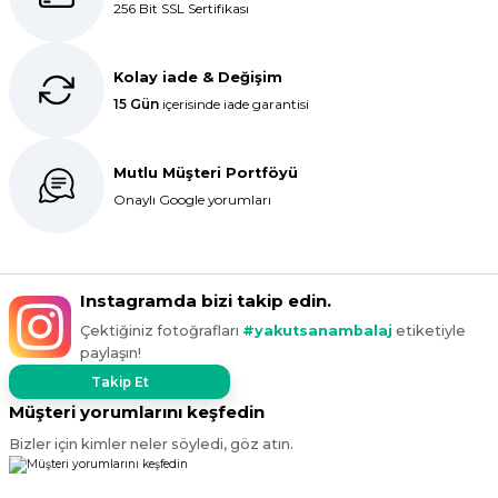
256 Bit SSL Sertifikası
ederim.
S... C... | 06/08/2025
Kolay iade & Değişim
15 Gün
içerisinde iade garantisi
Bir önceki siparişim sorunsuz geldi
tek sorun bantlı Jelatin 40x60 olan
ürün çok kalın bugün tekrar
Mutlu Müşteri Portföyü
sipariş verdim inşallah sıkıntı olmaz
hızlı kargo içinde teşekkürler
Onaylı Google yorumları
Maşallah Kara | 15/03/2025
kargo hızlı çıkıyor x firma da
Instagramda bizi takip edin.
fiyatlar daha uygundu ama kalite
Çektiğiniz fotoğrafları
#yakutsanambalaj
etiketiyle
yoktu bu kalitede uygunluğa
paylaşın!
devam ettikçe sizinleyiz
Takip Et
G... T... | 19/12/2024
Müşteri yorumlarını keşfedin
Bizler için kimler neler söyledi, göz atın.
Süper hızlı geldi
Ürünler tam istediğim gibi
Fiyat iyi