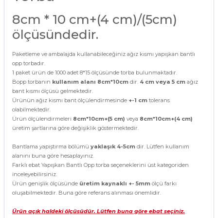
8cm * 10 cm+(4 cm)/(5cm)
ölçüsündedir.
Paketleme ve ambalajda kullanabileceğiniz ağız kısmı yapışkan bantlı
opp torbadır.
1 paket ürün de 1000 adet 8*15 ölçüsünde torba bulunmaktadır.
Bopp torbanın
kullanım alanı 8cm*10cm
dir.
4 cm veya 5 cm
ağız
bant kısmı ölçüsü gelmektedir.
Ürünün ağız kısmı bant ölçülendirmesinde
+-1 cm
tolerans
olabilmektedir.
Ürün ölçülendirmeleri
8cm*10cm+(5 cm)
veya
8cm*10cm+(4 cm)
üretim şartlarına göre değişiklik göstermektedir.
Bantlama yapıştırma bölümü
yaklaşık 4-5cm
dir. Lütfen kullanım
alanını buna göre hesaplayınız.
Farklı ebat Yapışkan Bantlı Opp torba seçeneklerini üst kategoriden
inceleyebilirsiniz.
Ürün genişlik ölçüsünde
üretim kaynaklı +- 5mm
ölçü farkı
oluşabilmektedir. Buna göre referans alınması önemlidir.
Ürün açık haldeki ölçüsüdür. Lütfen buna göre ebat seçiniz.