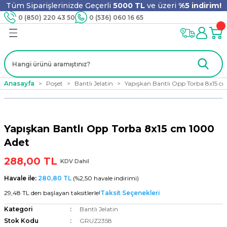
Tüm Siparişlerinizde Geçerli
5000 TL
ve üzeri
%5 indirim!
Geri Dön
Geri Dön
Geri Dön
Geri Dön
Geri Dön
Geri Dön
Geri Dön
Geri Dön
0 (850) 220 43 50
0 (536) 060 16 65
jyen
m
nler
er
ıt Ürünleri
 - Tahta Karıştırıcı
lyo
Anasayfa
Poşet
Bantlı Jelatin
Yapışkan Bantlı Opp Torba 8x15 c
i
ar
lar
se
Yapışkan Bantlı Opp Torba 8x15 cm 1000
ri
ri
ar
Adet
288,00 TL
KDV Dahil
Havale ile:
280,80 TL
(%2,50 havale indirimi)
i
ları
ak
29,48 TL den başlayan taksitlerle!
Taksit Seçenekleri
Kategori
Bantlı Jelatin
Stok Kodu
GRUZ2358