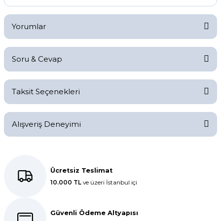
Yorumlar
Soru & Cevap
Bu ürüne ilk yorumu siz yapın!
Taksit Seçenekleri
Yorum Yaz
Ürün hakkında henüz soru sorulmamış.
Alışveriş Deneyimi
Soru Sor
Kolay bir deneyimdi, teşekkür
ederiz.
Ücretsiz Teslimat
10.000 TL
ve üzeri İstanbul içi
E... K... | 27/10/2025
Dolphin aynı kalitede . Hızlı kargo
Güvenli Ödeme Altyapısı
ve teslimat için ayrıca teşekkür