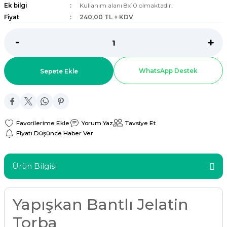
Ek bilgi
Kullanım alanı 8x10 olmaktadır.
ar
Fiyat
240,00 TL + KDV
r
 Tatlı Kapları
WhatsApp Destek
Sepete Ekle
ri
Yorum Yaz
Tavsiye Et
Fiyatı Düşünce Haber Ver
Ürün Bilgisi
Yapışkan Bantlı Jelatin
Torba