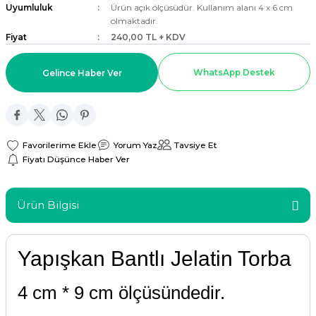
Uyumluluk
Ürün açık ölçüsüdür. Kullanım alanı 4 x 6 cm
ar
olmaktadır.
Fiyat
240,00 TL + KDV
r
WhatsApp Destek
Gelince Haber Ver
 Tatlı Kapları
ri
Yorum Yaz
Tavsiye Et
Fiyatı Düşünce Haber Ver
Ürün Bilgisi
Yapışkan Bantlı Jelatin Torba
4 cm * 9 cm ölçüsündedir.