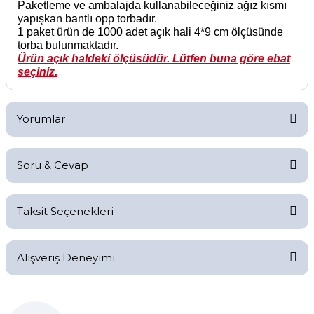
Paketleme ve ambalajda kullanabileceğiniz ağız kısmı
yapışkan bantlı opp torbadır.
1 paket ürün de 1000 adet açık hali 4*9 cm ölçüsünde
torba bulunmaktadır.
Ürün açık haldeki ölçüsüdür. Lütfen buna göre ebat
seçiniz.
Yorumlar
Soru & Cevap
Bu ürüne ilk yorumu siz yapın!
Taksit Seçenekleri
Yorum Yaz
Ürün hakkında henüz soru sorulmamış.
Alışveriş Deneyimi
Soru Sor
Kolay bir deneyimdi, teşekkür