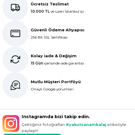
ederiz.
Ücretsiz Teslimat
10.000 TL
ve üzeri İstanbul içi
E... K... | 27/10/2025
Dolphin aynı kalitede . Hızlı kargo
Güvenli Ödeme Altyapısı
ve teslimat için ayrıca teşekkür
256 Bit SSL Sertifikası
ederim.
S... C... | 06/08/2025
Kolay iade & Değişim
15 Gün
içerisinde iade garantisi
Bir önceki siparişim sorunsuz geldi
tek sorun bantlı Jelatin 40x60 olan
ürün çok kalın bugün tekrar
Mutlu Müşteri Portföyü
sipariş verdim inşallah sıkıntı olmaz
hızlı kargo içinde teşekkürler
Onaylı Google yorumları
Maşallah Kara | 15/03/2025
kargo hızlı çıkıyor x firma da
Instagramda bizi takip edin.
fiyatlar daha uygundu ama kalite
Çektiğiniz fotoğrafları
#yakutsanambalaj
etiketiyle
yoktu bu kalitede uygunluğa
paylaşın!
devam ettikçe sizinleyiz