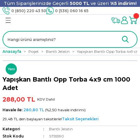
Tüm Siparişlerinizde Geçerli
5000 TL
ve üzeri
%5 indirim!
Geri Dön
Geri Dön
Geri Dön
Geri Dön
Geri Dön
Geri Dön
Geri Dön
Geri Dön
0 (850) 220 43 50
0 (536) 060 16 65
jyen
m
nler
er
ıt Ürünleri
 - Tahta Karıştırıcı
lyo
Anasayfa
Poşet
Bantlı Jelatin
Yapışkan Bantlı Opp Torba 4x9 c
i
ar
lar
se
Yeni
Yapışkan Bantlı Opp Torba 4x9 cm 1000
ri
ri
ar
Adet
288,00 TL
KDV Dahil
Havale ile:
280,80 TL
(%2,50 havale indirimi)
i
ları
ak
29,48 TL den başlayan taksitlerle!
Taksit Seçenekleri
Kategori
Bantlı Jelatin
Stok Kodu
ST55590