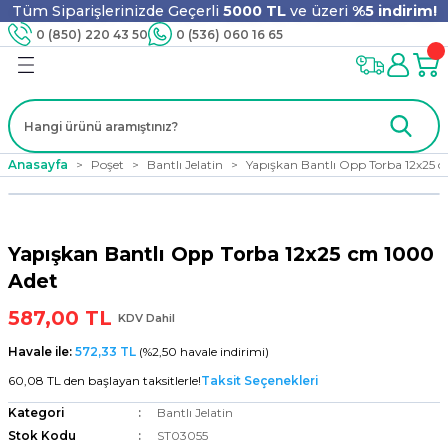
Tüm Siparişlerinizde Geçerli
5000 TL
ve üzeri
%5 indirim!
Geri Dön
Geri Dön
Geri Dön
Geri Dön
Geri Dön
Geri Dön
Geri Dön
Geri Dön
0 (850) 220 43 50
0 (536) 060 16 65
jyen
m
nler
er
ıt Ürünleri
 - Tahta Karıştırıcı
lyo
Anasayfa
Poşet
Bantlı Jelatin
Yapışkan Bantlı Opp Torba 12x25 
i
ar
lar
se
Yapışkan Bantlı Opp Torba 12x25 cm 1000
ri
ri
ar
Adet
587,00 TL
KDV Dahil
Havale ile:
572,33 TL
(%2,50 havale indirimi)
i
ları
ak
60,08 TL den başlayan taksitlerle!
Taksit Seçenekleri
Kategori
Bantlı Jelatin
Stok Kodu
ST03055