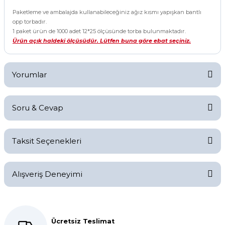
Paketleme ve ambalajda kullanabileceğiniz ağız kısmı yapışkan bantlı
opp torbadır.
1 paket ürün de 1000 adet 12*25 ölçüsünde torba bulunmaktadır.
Ürün açık haldeki ölçüsüdür. Lütfen buna göre ebat seçiniz.
Yorumlar
Soru & Cevap
Bu ürüne ilk yorumu siz yapın!
Taksit Seçenekleri
Yorum Yaz
Ürün hakkında henüz soru sorulmamış.
Alışveriş Deneyimi
Soru Sor
Kolay bir deneyimdi, teşekkür
ederiz.
Ücretsiz Teslimat