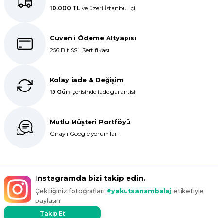
10.000 TL
ve üzeri İstanbul içi
E... K... | 27/10/2025
Dolphin aynı kalitede . Hızlı kargo
Güvenli Ödeme Altyapısı
ve teslimat için ayrıca teşekkür
256 Bit SSL Sertifikası
ederim.
S... C... | 06/08/2025
Kolay iade & Değişim
15 Gün
içerisinde iade garantisi
Bir önceki siparişim sorunsuz geldi
tek sorun bantlı Jelatin 40x60 olan
ürün çok kalın bugün tekrar
Mutlu Müşteri Portföyü
sipariş verdim inşallah sıkıntı olmaz
hızlı kargo içinde teşekkürler
Onaylı Google yorumları
Maşallah Kara | 15/03/2025
kargo hızlı çıkıyor x firma da
Instagramda bizi takip edin.
fiyatlar daha uygundu ama kalite
Çektiğiniz fotoğrafları
#yakutsanambalaj
etiketiyle
yoktu bu kalitede uygunluğa
paylaşın!
devam ettikçe sizinleyiz
Takip Et