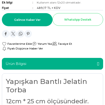
Ek bilgi
Kullanım alanı 12x20 olmaktadır.
ar
Fiyat
489,17 TL + KDV
r
WhatsApp Destek
Gelince Haber Ver
 Tatlı Kapları
ri
Yorum Yaz
Tavsiye Et
Fiyatı Düşünce Haber Ver
Ürün Bilgisi
Yapışkan Bantlı Jelatin
Torba
12cm * 25 cm ölçüsündedir.