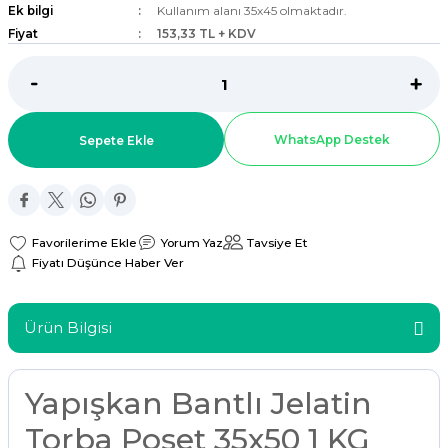
Ek bilgi
Kullanım alanı 35x45 olmaktadır.
ar
Fiyat
153,33 TL + KDV
r
 Tatlı Kapları
WhatsApp Destek
Sepete Ekle
ri
Yorum Yaz
Tavsiye Et
Fiyatı Düşünce Haber Ver
Ürün Bilgisi
Yapışkan Bantlı Jelatin
Torba Poşet 35x50 1 KG