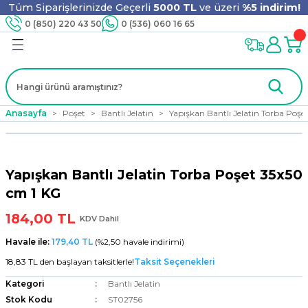
Tüm Siparişlerinizde Geçerli
5000 TL
ve üzeri
%5 indirim!
Geri Dön
Geri Dön
Geri Dön
Geri Dön
Geri Dön
Geri Dön
Geri Dön
Geri Dön
0 (850) 220 43 50
0 (536) 060 16 65
jyen
m
nler
er
ıt Ürünleri
 - Tahta Karıştırıcı
lyo
Anasayfa
Poşet
Bantlı Jelatin
Yapışkan Bantlı Jelatin Torba Poşe
i
ar
lar
se
Yapışkan Bantlı Jelatin Torba Poşet 35x50
ri
ri
ar
cm 1 KG
184,00 TL
KDV Dahil
Havale ile:
179,40 TL
(%2,50 havale indirimi)
i
ları
ak
18,83 TL den başlayan taksitlerle!
Taksit Seçenekleri
Kategori
Bantlı Jelatin
Stok Kodu
ST02756