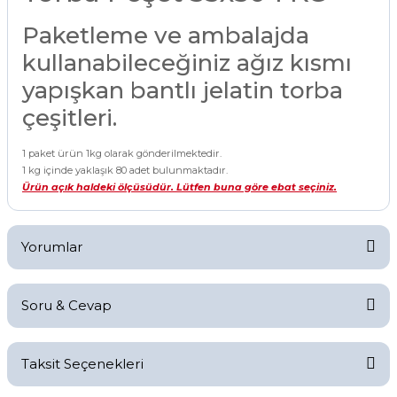
Paketleme ve ambalajda
kullanabileceğiniz ağız kısmı
yapışkan bantlı jelatin torba
çeşitleri.
1 paket ürün 1kg olarak gönderilmektedir.
1 kg içinde yaklaşık 80 adet bulunmaktadır.
Ürün açık haldeki ölçüsüdür. Lütfen buna göre ebat seçiniz.
Yorumlar
Soru & Cevap
Bu ürüne ilk yorumu siz yapın!
Taksit Seçenekleri
Ürün kaç mikron oluyor
F... Y... | 17/07/2026
Yorum Yaz