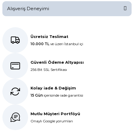
Alışveriş Deneyimi
Merhabalar, bantlı jelatin ürünlerimiz çift kat 80 microndur.
20/07/2026 tarihinde yanıtlandı.
Kolay bir deneyimdi, teşekkür
ederiz.
Ücretsiz Teslimat
10.000 TL
ve üzeri İstanbul içi
E... K... | 27/10/2025
Soru Sor
Dolphin aynı kalitede . Hızlı kargo
Güvenli Ödeme Altyapısı
ve teslimat için ayrıca teşekkür
256 Bit SSL Sertifikası
ederim.
S... C... | 06/08/2025
Kolay iade & Değişim
15 Gün
içerisinde iade garantisi
Bir önceki siparişim sorunsuz geldi
tek sorun bantlı Jelatin 40x60 olan
ürün çok kalın bugün tekrar
Mutlu Müşteri Portföyü
sipariş verdim inşallah sıkıntı olmaz
hızlı kargo içinde teşekkürler
Onaylı Google yorumları
Maşallah Kara | 15/03/2025