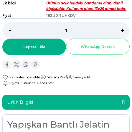
Ek bilgi
Ürünün açık haldeki bantlama alanı dahil
ar
ölçüsüdür. Kullanım alanı 13x25 olmaktadır.
Fiyat
162,50 TL + KDV
r
 Tatlı Kapları
WhatsApp Destek
Sepete Ekle
ri
Yorum Yaz
Tavsiye Et
Fiyatı Düşünce Haber Ver
Ürün Bilgisi
Yapışkan Bantlı Jelatin