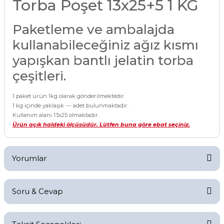
Torba Poşet 13x25+5 1 KG
Paketleme ve ambalajda
kullanabileceğiniz ağız kısmı
yapışkan bantlı jelatin torba
çeşitleri.
1 paket ürün 1kg olarak gönderilmektedir.
1 kg içinde yaklaşık --- adet bulunmaktadır.
Kullanım alanı 13x25 olmaktadır.
Ürün açık haldeki ölçüsüdür. Lütfen buna göre ebat seçiniz.
Yorumlar
Soru & Cevap
Bu ürüne ilk yorumu siz yapın!