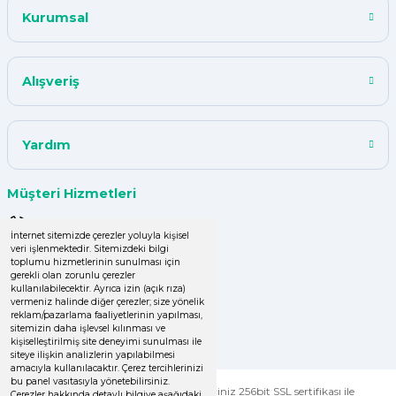
teşekkür ederim ürün istediğim
Kurumsal
kalitede
Y... A... | 18/07/2024
Alışveriş
çok başarılı
UPHİLL PETHOUSE | 04/06/2024
Yardım
Uzun süredir alışveriş yapıyorum
Müşteri Hizmetleri
herşey çok iyi kalite ve fiyatları
uygun .Ana son siparişimde ürün
0 (850) 220 43 50
eksik çıktı
İnternet sitemizde çerezler yoluyla kişisel
veri işlenmektedir. Sitemizdeki bilgi
0 (536) 060 16 65
GÜLDEN DEMİRCİ | 16/04/2024
toplumu hizmetlerinin sunulması için
gerekli olan zorunlu çerezler
info@yakutsanambalaj.com.tr
kullanılabilecektir. Ayrıca izin (açık rıza)
vermeniz halinde diğer çerezler; size yönelik
Kolay işlem, hızlı sipariş oluşturma,
reklam/pazarlama faaliyetlerinin yapılması,
İletişim Bilgilerimiz
hızlı kargo
sitemizin daha işlevsel kılınması ve
kişiselleştirilmiş site deneyimi sunulması ile
Zeynep Şenbay Gül | 07/04/2024
siteye ilişkin analizlerin yapılabilmesi
amacıyla kullanılacaktır. Çerez tercihlerinizi
bu panel vasıtasıyla yönetebilirsiniz.
© Tüm Hakları Saklıdır. Kredi kartı bilgileriniz 256bit SSL sertifikası ile
Çerezler hakkında detaylı bilgiye aşağıdaki