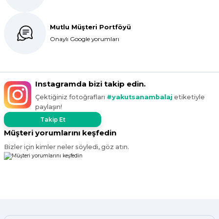
Maşallah Kara | 15/03/2025
Mutlu Müşteri Portföyü
Onaylı Google yorumları
kargo hızlı çıkıyor x firma da
fiyatlar daha uygundu ama kalite
yoktu bu kalitede uygunluğa
devam ettikçe sizinleyiz
Instagramda bizi takip edin.
G... T... | 19/12/2024
Çektiğiniz fotoğrafları
#yakutsanambalaj
etiketiyle
paylaşın!
Süper hızlı geldi
Ürünler tam istediğim gibi
Takip Et
Fiyat iyi
Müşteri yorumlarını keşfedin
F... K... | 10/11/2024
Bizler için kimler neler söyledi, göz atın.
Çok iyi.
ismail tunca | 26/07/2024
Kısa zamanda siparişim geldi