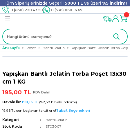
Tüm Siparişlerinizde Geçerli
5000 TL
ve üzeri
%5 indirim!
Geri Dön
Geri Dön
Geri Dön
Geri Dön
Geri Dön
Geri Dön
Geri Dön
Geri Dön
0 (850) 220 43 50
0 (536) 060 16 65
jyen
m
nler
er
ıt Ürünleri
 - Tahta Karıştırıcı
lyo
Anasayfa
Poşet
Bantlı Jelatin
Yapışkan Bantlı Jelatin Torba Poşe
i
ar
lar
se
Yapışkan Bantlı Jelatin Torba Poşet 13x30
ri
ri
ar
cm 1 KG
195,00 TL
KDV Dahil
Havale ile:
190,13 TL
(%2,50 havale indirimi)
i
ları
ak
19,96 TL den başlayan taksitlerle!
Taksit Seçenekleri
Kategori
Bantlı Jelatin
Stok Kodu
ST03007