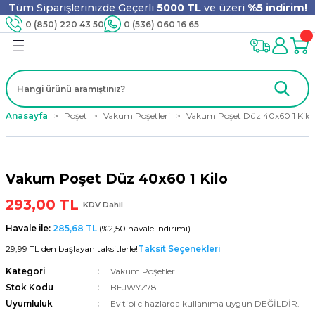
Tüm Siparişlerinizde Geçerli
5000 TL
ve üzeri
%5 indirim!
Geri Dön
Geri Dön
Geri Dön
Geri Dön
Geri Dön
Geri Dön
Geri Dön
Geri Dön
0 (850) 220 43 50
0 (536) 060 16 65
jyen
m
nler
er
ıt Ürünleri
 - Tahta Karıştırıcı
lyo
Anasayfa
Poşet
Vakum Poşetleri
Vakum Poşet Düz 40x60 1 Kilo
i
ar
lar
se
Vakum Poşet Düz 40x60 1 Kilo
ri
ri
ar
293,00 TL
KDV Dahil
Havale ile:
285,68 TL
(%2,50 havale indirimi)
29,99 TL den başlayan taksitlerle!
Taksit Seçenekleri
i
ları
ak
Kategori
Vakum Poşetleri
Stok Kodu
BEJWYZ78
Uyumluluk
Ev tipi cihazlarda kullanıma uygun DEĞİLDİR.