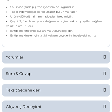
Sous vide (suda pişirme ) yöntemine uygundur
1 kg içinde yaklaşık olarak 28 adet bulunmaktadır.
Ürün %100 orijinal hammaddeden üretilmiştir.
Çeşitli ölçülerde satışa sunduğumuz orijinal vakum poşetleri sağlam
ve uzun ömürlüdür.
Ev tipi makinelerde kullanıma uygun
değildir.
Ev tipi makineler için tırtıklı vakum poşetlerini inceleyebilirsiniz.
Yorumlar
Soru & Cevap
Taksit Seçenekleri
en iyi firma
Ürün hakkında henüz soru sorulmamış.
hızlı ve pahalı değil. çok teşekkürler
Alışveriş Deneyimi
AL GOURMET GIDA LIMITED SIRKETI | 17/05/2023