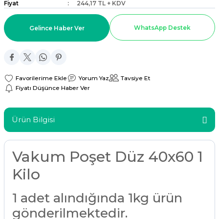
Fiyat
244,17 TL + KDV
ar
WhatsApp Destek
Gelince Haber Ver
r
 Tatlı Kapları
Yorum Yaz
Tavsiye Et
ri
Fiyatı Düşünce Haber Ver
Ürün Bilgisi
Vakum Poşet Düz 40x60 1
Kilo
1 adet alındığında 1kg ürün
gönderilmektedir.