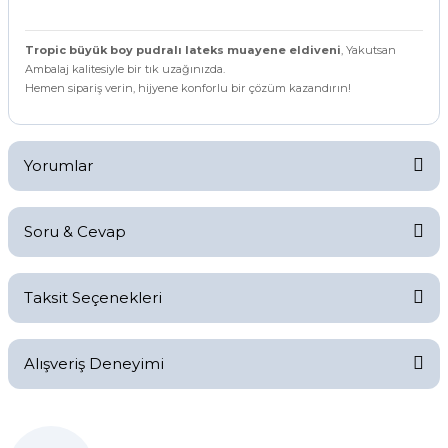
Tropic büyük boy pudralı lateks muayene eldiveni
, Yakutsan
Ambalaj kalitesiyle bir tık uzağınızda.
Hemen sipariş verin, hijyene konforlu bir çözüm kazandırın!
Yorumlar
Soru & Cevap
Bu ürüne ilk yorumu siz yapın!
Taksit Seçenekleri
Yorum Yaz
Ürün hakkında henüz soru sorulmamış.
Alışveriş Deneyimi
Soru Sor
Kolay bir deneyimdi, teşekkür