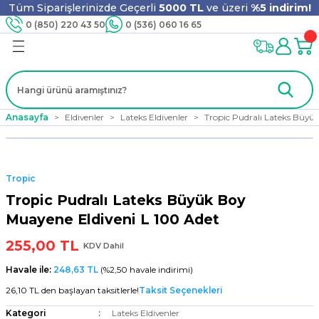
Tüm Siparişlerinizde Geçerli
5000 TL
ve üzeri
%5 indirim!
Geri Dön
Geri Dön
Geri Dön
Geri Dön
Geri Dön
Geri Dön
Geri Dön
Geri Dön
0 (850) 220 43 50
0 (536) 060 16 65
jyen
m
nler
er
ıt Ürünleri
 - Tahta Karıştırıcı
lyo
Anasayfa
Eldivenler
Lateks Eldivenler
Tropic Pudralı Lateks Büyü
i
ar
lar
se
Tropic
ri
ri
ar
Tropic Pudralı Lateks Büyük Boy
Muayene Eldiveni L 100 Adet
255,00 TL
KDV Dahil
i
ları
ak
Havale ile:
248,63 TL
(%2,50 havale indirimi)
26,10 TL den başlayan taksitlerle!
Taksit Seçenekleri
Kategori
Lateks Eldivenler