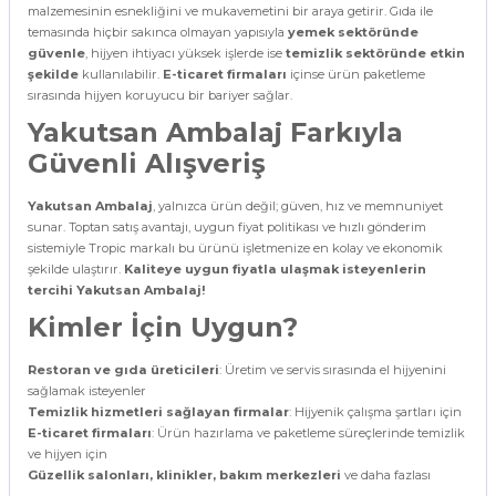
malzemesinin esnekliğini ve mukavemetini bir araya getirir. Gıda ile
temasında hiçbir sakınca olmayan yapısıyla
yemek sektöründe
güvenle
, hijyen ihtiyacı yüksek işlerde ise
temizlik sektöründe etkin
şekilde
kullanılabilir.
E-ticaret firmaları
içinse ürün paketleme
sırasında hijyen koruyucu bir bariyer sağlar.
Yakutsan Ambalaj Farkıyla
Güvenli Alışveriş
Yakutsan Ambalaj
, yalnızca ürün değil; güven, hız ve memnuniyet
sunar. Toptan satış avantajı, uygun fiyat politikası ve hızlı gönderim
sistemiyle Tropic markalı bu ürünü işletmenize en kolay ve ekonomik
şekilde ulaştırır.
Kaliteye uygun fiyatla ulaşmak isteyenlerin
tercihi Yakutsan Ambalaj!
Kimler İçin Uygun?
Restoran ve gıda üreticileri
: Üretim ve servis sırasında el hijyenini
sağlamak isteyenler
Temizlik hizmetleri sağlayan firmalar
: Hijyenik çalışma şartları için
E-ticaret firmaları
: Ürün hazırlama ve paketleme süreçlerinde temizlik
ve hijyen için
Güzellik salonları, klinikler, bakım merkezleri
ve daha fazlası