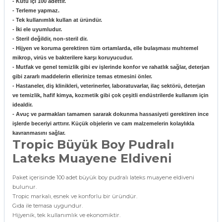
- Kutu içi 100 adettir.
- Terleme yapmaz.
- Tek kullanımlık kullan at üründür.
- İki ele uyumludur.
- Steril değildir, non-steril dir.
- Hijyen ve koruma gerektiren tüm ortamlarda, elle bulaşması muhtemel
mikrop, virüs ve bakterilere karşı koruyucudur.
- Mutfak ve genel temizlik gibi ev işlerinde konfor ve rahatlık sağlar, deterjan
gibi zararlı maddelerin ellerinize temas etmesini önler.
- Hastaneler, diş klinikleri, veterinerler, laboratuvarlar, ilaç sektörü, deterjan
ve temizlik, hafif kimya, kozmetik gibi çok çeşitli endüstrilerde kullanım için
idealdir.
- Avuç ve parmakları tamamen sararak dokunma hassasiyeti gerektiren ince
işlerde beceriyi arttırır. Küçük objelerin ve cam malzemelerin kolaylıkla
kavranmasını sağlar.
Tropic Büyük Boy Pudralı
Lateks Muayene Eldiveni
Paket içerisinde 100 adet büyük boy pudralı lateks muayene eldiveni
bulunur.
Tropic markalı, esnek ve konforlu bir üründür.
Gıda ile temasa uygundur.
Hijyenik, tek kullanımlık ve ekonomiktir.