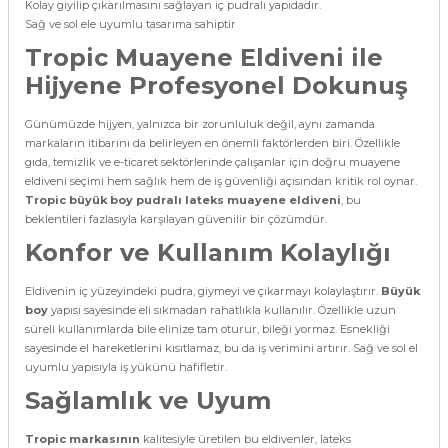
Kolay giyilip çıkarılmasını sağlayan iç pudralı yapıdadır.
Sağ ve sol ele uyumlu tasarıma sahiptir
Tropic Muayene Eldiveni ile
Hijyene Profesyonel Dokunuş
Günümüzde hijyen, yalnızca bir zorunluluk değil, aynı zamanda
markaların itibarını da belirleyen en önemli faktörlerden biri. Özellikle
gıda, temizlik ve e-ticaret sektörlerinde çalışanlar için doğru muayene
eldiveni seçimi hem sağlık hem de iş güvenliği açısından kritik rol oynar.
Tropic büyük boy pudralı lateks muayene eldiveni
, bu
beklentileri fazlasıyla karşılayan güvenilir bir çözümdür.
Konfor ve Kullanım Kolaylığı
Eldivenin iç yüzeyindeki pudra, giymeyi ve çıkarmayı kolaylaştırır.
Büyük
boy
yapısı sayesinde eli sıkmadan rahatlıkla kullanılır. Özellikle uzun
süreli kullanımlarda bile elinize tam oturur, bileği yormaz. Esnekliği
sayesinde el hareketlerini kısıtlamaz, bu da iş verimini artırır. Sağ ve sol el
uyumlu yapısıyla iş yükünü hafifletir.
Sağlamlık ve Uyum
Tropic markasının
kalitesiyle üretilen bu eldivenler, lateks