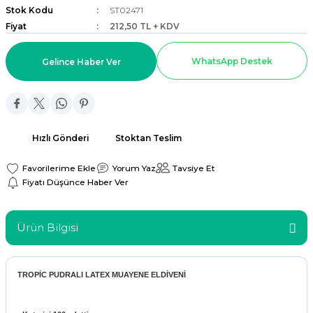
Stok Kodu
ST02471
ar
Fiyat
212,50 TL + KDV
r
WhatsApp Destek
Gelince Haber Ver
 Tatlı Kapları
ri
Hızlı Gönderi
Stoktan Teslim
Yorum Yaz
Tavsiye Et
Fiyatı Düşünce Haber Ver
Ürün Bilgisi
TROPİC PUDRALI LATEX MUAYENE ELDİVENİ