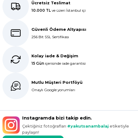
ederiz.
Ücretsiz Teslimat
10.000 TL
ve üzeri İstanbul içi
E... K... | 27/10/2025
Dolphin aynı kalitede . Hızlı kargo
Güvenli Ödeme Altyapısı
ve teslimat için ayrıca teşekkür
256 Bit SSL Sertifikası
ederim.
S... C... | 06/08/2025
Kolay iade & Değişim
15 Gün
içerisinde iade garantisi
Bir önceki siparişim sorunsuz geldi
tek sorun bantlı Jelatin 40x60 olan
ürün çok kalın bugün tekrar
Mutlu Müşteri Portföyü
sipariş verdim inşallah sıkıntı olmaz
hızlı kargo içinde teşekkürler
Onaylı Google yorumları
Maşallah Kara | 15/03/2025
kargo hızlı çıkıyor x firma da
Instagramda bizi takip edin.
fiyatlar daha uygundu ama kalite
Çektiğiniz fotoğrafları
#yakutsanambalaj
etiketiyle
yoktu bu kalitede uygunluğa
paylaşın!
devam ettikçe sizinleyiz