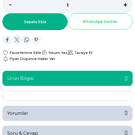
ar
WhatsApp Destek
Sepete Ekle
r
 Tatlı Kapları
ri
Yorum Yaz
Tavsiye Et
Fiyatı Düşünce Haber Ver
Ürün Bilgisi
Yorumlar
Soru & Cevap