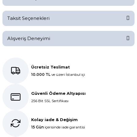
Bu ürüne ilk yorumu siz yapın!
Taksit Seçenekleri
Yorum Yaz
Ürün hakkında henüz soru sorulmamış.
Alışveriş Deneyimi
Soru Sor
Kolay bir deneyimdi, teşekkür
ederiz.
Ücretsiz Teslimat
10.000 TL
ve üzeri İstanbul içi
E... K... | 27/10/2025
Dolphin aynı kalitede . Hızlı kargo
Güvenli Ödeme Altyapısı
ve teslimat için ayrıca teşekkür
256 Bit SSL Sertifikası
ederim.
S... C... | 06/08/2025
Kolay iade & Değişim
15 Gün
içerisinde iade garantisi
Bir önceki siparişim sorunsuz geldi
tek sorun bantlı Jelatin 40x60 olan