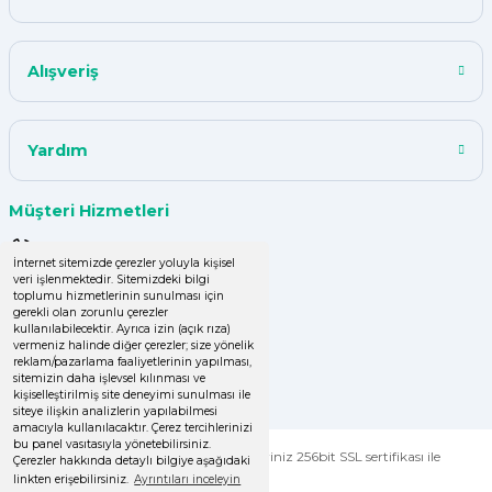
Kısa zamanda siparişim geldi
Alışveriş
teşekkür ederim ürün istediğim
kalitede
Y... A... | 18/07/2024
Yardım
çok başarılı
Müşteri Hizmetleri
UPHİLL PETHOUSE | 04/06/2024
0 (850) 220 43 50
İnternet sitemizde çerezler yoluyla kişisel
veri işlenmektedir. Sitemizdeki bilgi
Uzun süredir alışveriş yapıyorum
0 (536) 060 16 65
toplumu hizmetlerinin sunulması için
herşey çok iyi kalite ve fiyatları
gerekli olan zorunlu çerezler
uygun .Ana son siparişimde ürün
info@yakutsanambalaj.com.tr
kullanılabilecektir. Ayrıca izin (açık rıza)
vermeniz halinde diğer çerezler; size yönelik
eksik çıktı
reklam/pazarlama faaliyetlerinin yapılması,
İletişim Bilgilerimiz
sitemizin daha işlevsel kılınması ve
GÜLDEN DEMİRCİ | 16/04/2024
kişiselleştirilmiş site deneyimi sunulması ile
siteye ilişkin analizlerin yapılabilmesi
amacıyla kullanılacaktır. Çerez tercihlerinizi
Kolay işlem, hızlı sipariş oluşturma,
bu panel vasıtasıyla yönetebilirsiniz.
© Tüm Hakları Saklıdır. Kredi kartı bilgileriniz 256bit SSL sertifikası ile
Çerezler hakkında detaylı bilgiye aşağıdaki
hızlı kargo
korunmaktadır.
linkten erişebilirsiniz.
Ayrıntıları inceleyin