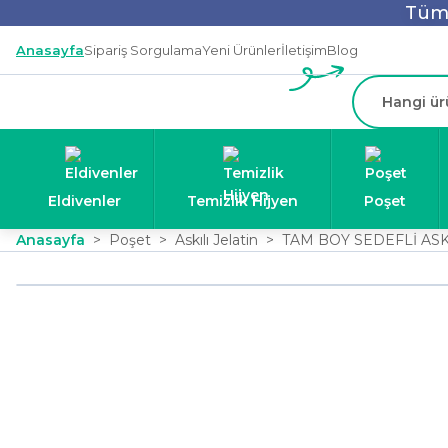
Tüm 
Anasayfa
Sipariş Sorgulama
Yeni Ürünler
İletişim
Blog
Eldivenler
Temizlik Hijyen
Poşet
Anasayfa
Poşet
Askılı Jelatin
TAM BOY SEDEFLİ ASK