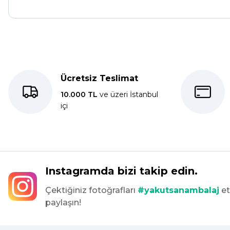
Kolay bir deneyimdi, teşekkür ederiz.
E... K... | 27/10/2025
Ücretsiz Teslimat
Dolphin aynı kalitede . Hızlı kargo ve teslimat için ayrıca teşe
10.000 TL
ve üzeri İstanbul
içi
S... C... | 06/08/2025
Bir önceki siparişim sorunsuz geldi tek sorun bantlı Jelatin 40
tekrar sipariş verdim inşallah sıkıntı olmaz hızlı kargo içinde te
Maşallah Kara | 15/03/2025
Instagramda bizi takip edin.
Çektiğiniz fotoğrafları
#yakutsanambalaj
et
kargo hızlı çıkıyor x firma da fiyatlar daha uygundu ama kalit
paylaşın!
devam ettikçe sizinleyiz
G... T... | 19/12/2024