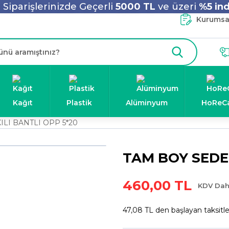
Siparişlerinizde Geçerli
5000 TL
ve üzeri
%5 ind
Kurumsal
Kağıt
Plastik
Alüminyum
HoReC
ILI BANTLI OPP 5*20
TAM BOY SEDEF
460,00 TL
KDV Dah
47,08 TL den başlayan taksitle