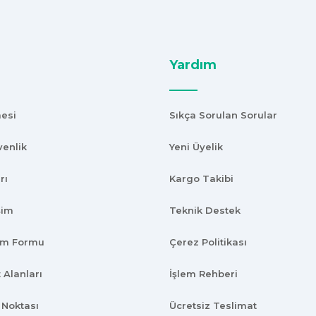
Yardım
mesi
Sıkça Sorulan Sorular
venlik
Yeni Üyelik
rı
Kargo Takibi
kalitede
şim
Teknik Destek
rim Formu
Çerez Politikası
 Alanları
İşlem Rehberi
 Noktası
Ücretsiz Teslimat
arı uygun .Ana son siparişimde