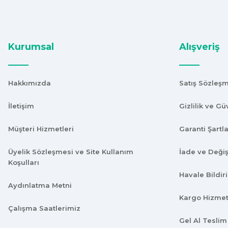
Süper hızlı geldi
Ürünler tam istediğim gibi
Fiyat iyi
Kurumsal
Alışveriş
F... K... | 10/11/2024
Hakkımızda
Satış Sözleş
Çok iyi.
ismail tunca | 26/07/2024
İletişim
Gizlilik ve Gü
Müşteri Hizmetleri
Garanti Şartla
Kısa zamanda siparişim geldi teşekkür ederim ürün istediğim 
Üyelik Sözleşmesi ve Site Kullanım
Y... A... | 18/07/2024
İade ve Deği
Koşulları
Havale Bildi
çok başarılı
Aydınlatma Metni
Kargo Hizmet
UPHİLL PETHOUSE | 04/06/2024
Çalışma Saatlerimiz
Gel Al Teslim
Uzun süredir alışveriş yapıyorum herşey çok iyi kalite ve fiyatl