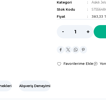
Kategori
Askılı Jel
Stok Kodu
ST55648
Fiyat
383,33 
Yor
nekleri
Alışveriş Deneyimi