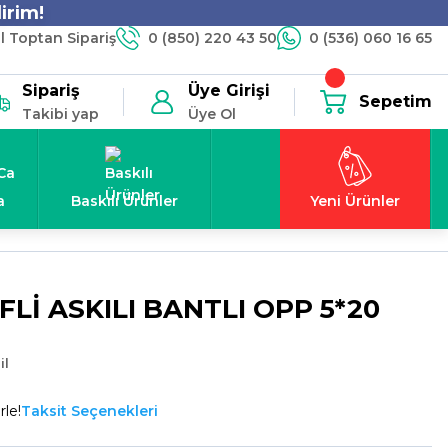
irim!
 Toptan Sipariş
0 (850) 220 43 50
0 (536) 060 16 65
Sipariş
Üye Girişi
Sepetim
Takibi yap
Üye Ol
a
Baskılı Ürünler
Yeni Ürünler
Lİ ASKILI BANTLI OPP 5*20
il
rle!
Taksit Seçenekleri