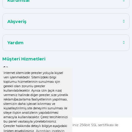
Kurumsal
ismail tunca | 26/07/2024
Kısa zamanda siparişim geldi
Alışveriş
teşekkür ederim ürün istediğim
kalitede
Y... A... | 18/07/2024
Yardım
çok başarılı
Müşteri Hizmetleri
UPHİLL PETHOUSE | 04/06/2024
0 (850) 220 43 50
İnternet sitemizde çerezler yoluyla kişisel
veri işlenmektedir. Sitemizdeki bilgi
Uzun süredir alışveriş yapıyorum
0 (536) 060 16 65
toplumu hizmetlerinin sunulması için
herşey çok iyi kalite ve fiyatları
gerekli olan zorunlu çerezler
uygun .Ana son siparişimde ürün
info@yakutsanambalaj.com.tr
kullanılabilecektir. Ayrıca izin (açık rıza)
vermeniz halinde diğer çerezler; size yönelik
eksik çıktı
reklam/pazarlama faaliyetlerinin yapılması,
İletişim Bilgilerimiz
sitemizin daha işlevsel kılınması ve
GÜLDEN DEMİRCİ | 16/04/2024
kişiselleştirilmiş site deneyimi sunulması ile
siteye ilişkin analizlerin yapılabilmesi
amacıyla kullanılacaktır. Çerez tercihlerinizi
Kolay işlem, hızlı sipariş oluşturma,
bu panel vasıtasıyla yönetebilirsiniz.
© Tüm Hakları Saklıdır. Kredi kartı bilgileriniz 256bit SSL sertifikası ile
Çerezler hakkında detaylı bilgiye aşağıdaki
hızlı kargo
korunmaktadır.
linkten erişebilirsiniz.
Ayrıntıları inceleyin