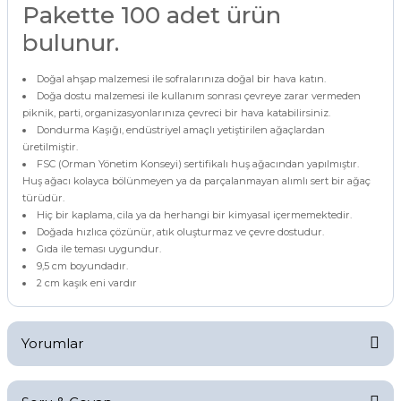
Pakette 100 adet ürün
bulunur.
Doğal ahşap malzemesi ile sofralarınıza doğal bir hava katın.
Doğa dostu malzemesi ile kullanım sonrası çevreye zarar vermeden
piknik, parti, organizasyonlarınıza çevreci bir hava katabilirsiniz.
Dondurma Kaşığı, endüstriyel amaçlı yetiştirilen ağaçlardan
üretilmiştir.
FSC (Orman Yönetim Konseyi) sertifikalı huş ağacından yapılmıştır.
Huş ağacı kolayca bölünmeyen ya da parçalanmayan alımlı sert bir ağaç
türüdür.
Hiç bir kaplama, cila ya da herhangi bir kimyasal içermemektedir.
Doğada hızlıca çözünür, atık oluşturmaz ve çevre dostudur.
Gıda ile teması uygundur.
9,5 cm boyundadır.
2 cm kaşık eni vardır
Yorumlar