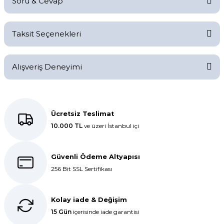
Soru & Cevap
Bu ürüne ilk yorumu siz yapın!
Taksit Seçenekleri
Yorum Yaz
Ürün hakkında henüz soru sorulmamış.
Alışveriş Deneyimi
Soru Sor
Kolay bir deneyimdi, teşekkür
ederiz.
Ücretsiz Teslimat
10.000 TL
ve üzeri İstanbul içi
E... K... | 27/10/2025
Dolphin aynı kalitede . Hızlı kargo
Güvenli Ödeme Altyapısı
ve teslimat için ayrıca teşekkür
256 Bit SSL Sertifikası
ederim.
S... C... | 06/08/2025
Kolay iade & Değişim
15 Gün
içerisinde iade garantisi
Bir önceki siparişim sorunsuz geldi