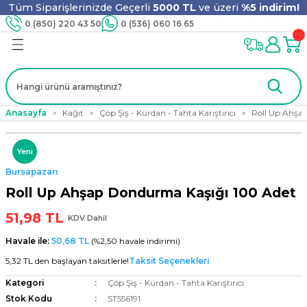
Tüm Siparişlerinizde Geçerli
5000 TL
ve üzeri
%5 indirim!
Geri Dön
Geri Dön
Geri Dön
Geri Dön
Geri Dön
Geri Dön
Geri Dön
Geri Dön
0 (850) 220 43 50
0 (536) 060 16 65
jyen
m
nler
er
ıt Ürünleri
 - Tahta Karıştırıcı
lyo
Anasayfa
Kağıt
Çöp Şiş - Kürdan - Tahta Karıştırıcı
Roll Up Ahşa
i
ar
lar
se
Yeni
Bursapazarı
ri
ri
ar
Roll Up Ahşap Dondurma Kaşığı 100 Adet
51,98 TL
KDV Dahil
Havale ile:
50,68 TL
(%2,50 havale indirimi)
i
ları
ak
5,32 TL den başlayan taksitlerle!
Taksit Seçenekleri
Kategori
Çöp Şiş - Kürdan - Tahta Karıştırıcı
Stok Kodu
ST556191