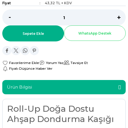
Fiyat
43,32 TL + KDV
ar
r
WhatsApp Destek
Sepete Ekle
 Tatlı Kapları
ri
Yorum Yaz
Tavsiye Et
Fiyatı Düşünce Haber Ver
Ürün Bilgisi
Roll-Up Doğa Dostu
Ahşap Dondurma Kaşığı