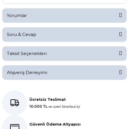
Yorumlar
Soru & Cevap
Bu ürüne ilk yorumu siz yapın!
Taksit Seçenekleri
Yorum Yaz
Ürün hakkında henüz soru sorulmamış.
Alışveriş Deneyimi
Soru Sor
Kolay bir deneyimdi, teşekkür
ederiz.
Ücretsiz Teslimat
10.000 TL
ve üzeri İstanbul içi
E... K... | 27/10/2025
Dolphin aynı kalitede . Hızlı kargo
Güvenli Ödeme Altyapısı
ve teslimat için ayrıca teşekkür