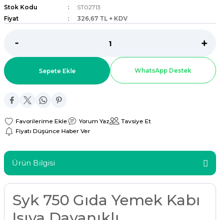
Stok Kodu
ST02713
ar
Fiyat
326,67 TL + KDV
r
 Tatlı Kapları
WhatsApp Destek
Sepete Ekle
ri
Yorum Yaz
Tavsiye Et
Fiyatı Düşünce Haber Ver
Ürün Bilgisi
Syk 750 Gıda Yemek Kabı
Isıya Dayanıklı