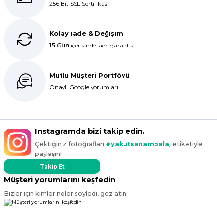
256 Bit SSL Sertifikası
ederim.
S... C... | 06/08/2025
Kolay iade & Değişim
15 Gün
içerisinde iade garantisi
Bir önceki siparişim sorunsuz geldi
tek sorun bantlı Jelatin 40x60 olan
ürün çok kalın bugün tekrar
Mutlu Müşteri Portföyü
sipariş verdim inşallah sıkıntı olmaz
hızlı kargo içinde teşekkürler
Onaylı Google yorumları
Maşallah Kara | 15/03/2025
kargo hızlı çıkıyor x firma da
Instagramda bizi takip edin.
fiyatlar daha uygundu ama kalite
Çektiğiniz fotoğrafları
#yakutsanambalaj
etiketiyle
yoktu bu kalitede uygunluğa
paylaşın!
devam ettikçe sizinleyiz
Takip Et
G... T... | 19/12/2024
Müşteri yorumlarını keşfedin
Bizler için kimler neler söyledi, göz atın.
Süper hızlı geldi
Ürünler tam istediğim gibi
Fiyat iyi