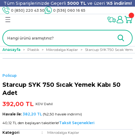
Tüm Siparişlerinizde Geçerli
5000 TL
ve üzeri
%5 indirim!
Geri Dön
Geri Dön
Geri Dön
Geri Dön
Geri Dön
Geri Dön
Geri Dön
Geri Dön
0 (850) 220 43 50
0 (536) 060 16 65
jyen
m
nler
er
ıt Ürünleri
 - Tahta Karıştırıcı
lyo
Anasayfa
Plastik
Mikrodalga Kaplar
Starcup SYK 750 Sıcak Yeme
i
ar
lar
se
Policup
ri
ri
ar
Starcup SYK 750 Sıcak Yemek Kabı 50
Adet
392,00 TL
KDV Dahil
i
ları
ak
Havale ile:
382,20 TL
(%2,50 havale indirimi)
40,12 TL den başlayan taksitlerle!
Taksit Seçenekleri
Kategori
Mikrodalga Kaplar