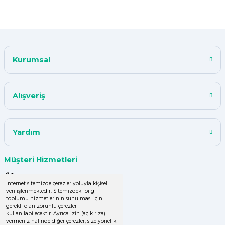
F... K... | 10/11/2024
Çok iyi.
Kurumsal
ismail tunca | 26/07/2024
Kısa zamanda siparişim geldi
Alışveriş
teşekkür ederim ürün istediğim
kalitede
Y... A... | 18/07/2024
Yardım
çok başarılı
Müşteri Hizmetleri
UPHİLL PETHOUSE | 04/06/2024
0 (850) 220 43 50
İnternet sitemizde çerezler yoluyla kişisel
veri işlenmektedir. Sitemizdeki bilgi
Uzun süredir alışveriş yapıyorum
0 (536) 060 16 65
toplumu hizmetlerinin sunulması için
herşey çok iyi kalite ve fiyatları
gerekli olan zorunlu çerezler
uygun .Ana son siparişimde ürün
info@yakutsanambalaj.com.tr
kullanılabilecektir. Ayrıca izin (açık rıza)
vermeniz halinde diğer çerezler; size yönelik
eksik çıktı