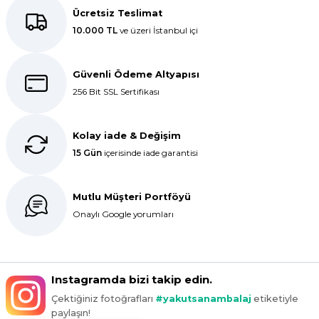
ederiz.
Ücretsiz Teslimat
10.000 TL
ve üzeri İstanbul içi
E... K... | 27/10/2025
Dolphin aynı kalitede . Hızlı kargo
Güvenli Ödeme Altyapısı
ve teslimat için ayrıca teşekkür
256 Bit SSL Sertifikası
ederim.
S... C... | 06/08/2025
Kolay iade & Değişim
15 Gün
içerisinde iade garantisi
Bir önceki siparişim sorunsuz geldi
tek sorun bantlı Jelatin 40x60 olan
ürün çok kalın bugün tekrar
Mutlu Müşteri Portföyü
sipariş verdim inşallah sıkıntı olmaz
hızlı kargo içinde teşekkürler
Onaylı Google yorumları
Maşallah Kara | 15/03/2025
kargo hızlı çıkıyor x firma da
Instagramda bizi takip edin.
fiyatlar daha uygundu ama kalite
Çektiğiniz fotoğrafları
#yakutsanambalaj
etiketiyle
yoktu bu kalitede uygunluğa
paylaşın!
devam ettikçe sizinleyiz