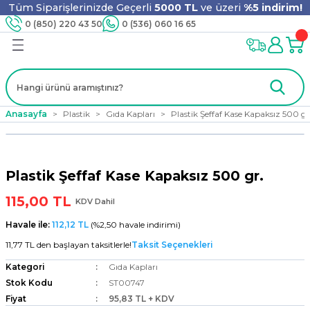
Tüm Siparişlerinizde Geçerli
5000 TL
ve üzeri
%5 indirim!
Geri Dön
Geri Dön
Geri Dön
Geri Dön
Geri Dön
Geri Dön
Geri Dön
Geri Dön
0 (850) 220 43 50
0 (536) 060 16 65
jyen
m
nler
er
ıt Ürünleri
 - Tahta Karıştırıcı
lyo
Anasayfa
Plastik
Gıda Kapları
Plastik Şeffaf Kase Kapaksız 500 gr
i
ar
lar
se
Plastik Şeffaf Kase Kapaksız 500 gr.
ri
ri
ar
115,00 TL
KDV Dahil
Havale ile:
112,12 TL
(%2,50 havale indirimi)
11,77 TL den başlayan taksitlerle!
Taksit Seçenekleri
i
ları
ak
Kategori
Gıda Kapları
Stok Kodu
ST00747
Fiyat
95,83 TL + KDV