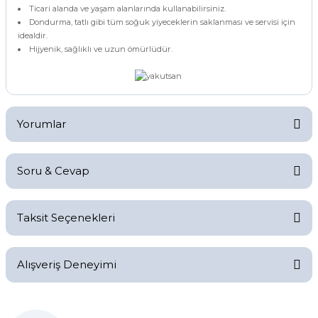
Ticari alanda ve yaşam alanlarında kullanabilirsiniz.
Dondurma, tatlı gibi tüm soğuk yiyeceklerin saklanması ve servisi için
idealdir.
Hijyenik, sağlıklı ve uzun ömürlüdür.
Yorumlar
Soru & Cevap
Bu ürüne ilk yorumu siz yapın!
Taksit Seçenekleri
Yorum Yaz
Ürün hakkında henüz soru sorulmamış.
Alışveriş Deneyimi
Soru Sor
Kolay bir deneyimdi, teşekkür