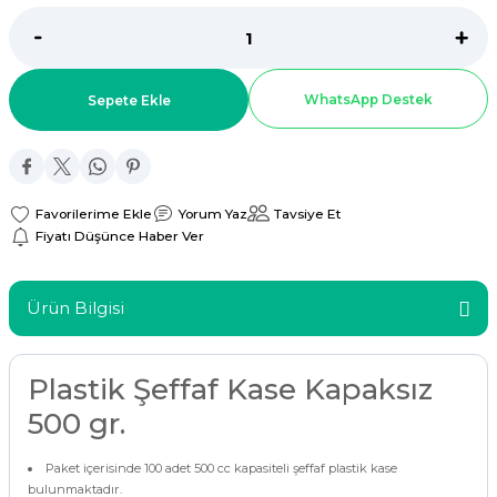
ar
r
WhatsApp Destek
Sepete Ekle
 Tatlı Kapları
ri
Yorum Yaz
Tavsiye Et
Fiyatı Düşünce Haber Ver
Ürün Bilgisi
Plastik Şeffaf Kase Kapaksız
500 gr.
Paket içerisinde 100 adet 500 cc kapasiteli şeffaf plastik kase
bulunmaktadır.