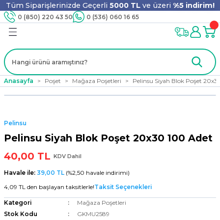
Tüm Siparişlerinizde Geçerli
5000 TL
ve üzeri
%5 indirim!
Geri Dön
Geri Dön
Geri Dön
Geri Dön
Geri Dön
Geri Dön
Geri Dön
Geri Dön
0 (850) 220 43 50
0 (536) 060 16 65
jyen
m
nler
er
ıt Ürünleri
 - Tahta Karıştırıcı
lyo
Anasayfa
Poşet
Mağaza Poşetleri
Pelinsu Siyah Blok Poşet 20x3
i
ar
lar
se
Pelinsu
ri
ri
ar
Pelinsu Siyah Blok Poşet 20x30 100 Adet
40,00 TL
KDV Dahil
Havale ile:
39,00 TL
(%2,50 havale indirimi)
i
ları
ak
4,09 TL den başlayan taksitlerle!
Taksit Seçenekleri
Kategori
Mağaza Poşetleri
Stok Kodu
GKMU2589