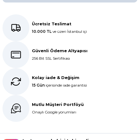
Soru Sor
Kolay bir deneyimdi, teşekkür
ederiz.
Ücretsiz Teslimat
10.000 TL
ve üzeri İstanbul içi
E... K... | 27/10/2025
Dolphin aynı kalitede . Hızlı kargo
Güvenli Ödeme Altyapısı
ve teslimat için ayrıca teşekkür
256 Bit SSL Sertifikası
ederim.
S... C... | 06/08/2025
Kolay iade & Değişim
15 Gün
içerisinde iade garantisi
Bir önceki siparişim sorunsuz geldi
tek sorun bantlı Jelatin 40x60 olan
ürün çok kalın bugün tekrar
Mutlu Müşteri Portföyü
sipariş verdim inşallah sıkıntı olmaz
hızlı kargo içinde teşekkürler
Onaylı Google yorumları
Maşallah Kara | 15/03/2025
kargo hızlı çıkıyor x firma da