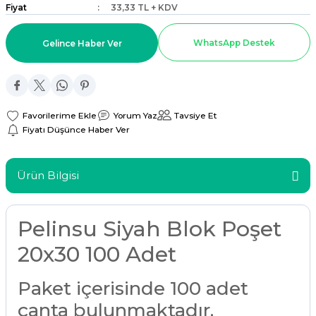
Fiyat
33,33 TL + KDV
ar
WhatsApp Destek
Gelince Haber Ver
r
 Tatlı Kapları
Yorum Yaz
Tavsiye Et
ri
Fiyatı Düşünce Haber Ver
Ürün Bilgisi
Pelinsu Siyah Blok Poşet
20x30 100 Adet
Paket içerisinde 100 adet
çanta bulunmaktadır.