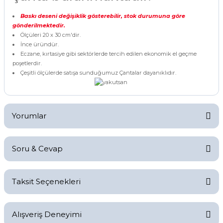
Baskı deseni değişiklik gösterebilir, stok durumuna göre
gönderilmektedir.
Ölçüleri 20 x 30 cm'dir.
İnce üründür.
Eczane, kırtasiye gibi sektörlerde tercih edilen ekonomik el geçme
poşetlerdir.
Çeşitli ölçülerde satışa sunduğumuz Çantalar dayanıklıdır.
Yorumlar
Soru & Cevap
Bu ürüne ilk yorumu siz yapın!
Taksit Seçenekleri
Yorum Yaz
Ürün hakkında henüz soru sorulmamış.
Alışveriş Deneyimi