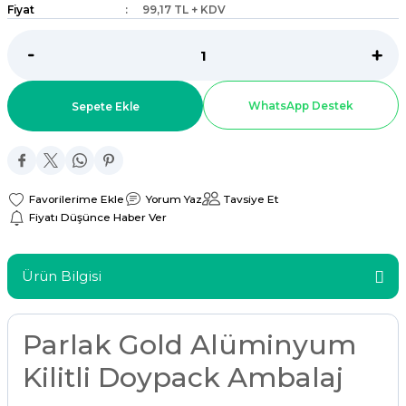
Fiyat
99,17 TL + KDV
ar
r
WhatsApp Destek
Sepete Ekle
 Tatlı Kapları
ri
Yorum Yaz
Tavsiye Et
Fiyatı Düşünce Haber Ver
Ürün Bilgisi
Parlak Gold Alüminyum
Kilitli Doypack Ambalaj