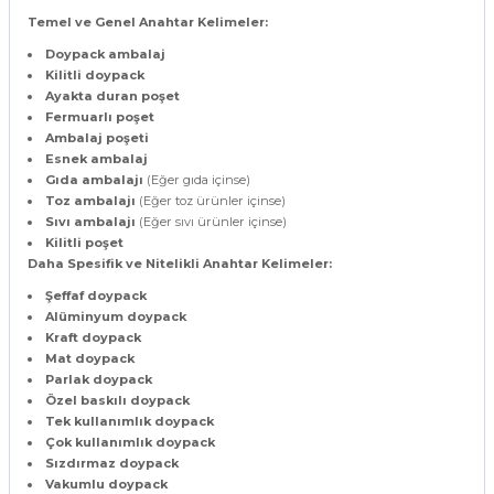
Temel ve Genel Anahtar Kelimeler:
Doypack ambalaj
Kilitli doypack
Ayakta duran poşet
Fermuarlı poşet
Ambalaj poşeti
Esnek ambalaj
Gıda ambalajı
(Eğer gıda içinse)
Toz ambalajı
(Eğer toz ürünler içinse)
Sıvı ambalajı
(Eğer sıvı ürünler içinse)
Kilitli poşet
Daha Spesifik ve Nitelikli Anahtar Kelimeler:
Şeffaf doypack
Alüminyum doypack
Kraft doypack
Mat doypack
Parlak doypack
Özel baskılı doypack
Tek kullanımlık doypack
Çok kullanımlık doypack
Sızdırmaz doypack
Vakumlu doypack