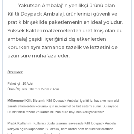
Yakutsan Ambalaj'ın yenilikçi ürünü olan
Kilitli Doypack Ambalaj, ürünlerinizi güvenli ve
pratik bir şekilde paketlemenin en ideal yoludur.
Yüksek kaliteli malzemelerden üretilmiş olan bu
ambalaj çeşidi, içeriğinizi dış etkenlerden
korurken aynı zamanda tazelik ve lezzetini de
uzun süre muhafaza eder.
Özellikler:
Paket içi : 10 Adet
Ürün Ölçüleri : 16cm x 27cm x 4cm
Mükemmel Kilit Sistemi:
Kilitli Doypack Ambalaj, içeriğinizi hava ve nem gibi
zararlı etkenlerden korumak için mükemmel bir kilit sistemi sunar. Bu sayede
ürünlerinizin tazelik ve kalitesini uzun süre boyunca koruyabilirsiniz.
Pratik Kullanım:
Kullanıcı dostu tasarımı sayesinde Kilitli Doypack Ambalaj,
kolayca açılıp kapanabilir. Bu özellik, hem üretici hem de tüketici tarafında