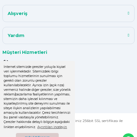
Kısa zamanda siparişim geldi
Alışveriş
teşekkür ederim ürün istediğim
kalitede
Y... A... | 18/07/2024
Yardım
çok başarılı
Müşteri Hizmetleri
UPHİLL PETHOUSE | 04/06/2024
0 (850) 220 43 50
İnternet sitemizde çerezler yoluyla kişisel
veri işlenmektedir. Sitemizdeki bilgi
Uzun süredir alışveriş yapıyorum
0 (536) 060 16 65
toplumu hizmetlerinin sunulması için
herşey çok iyi kalite ve fiyatları
gerekli olan zorunlu çerezler
uygun .Ana son siparişimde ürün
info@yakutsanambalaj.com.tr
kullanılabilecektir. Ayrıca izin (açık rıza)
vermeniz halinde diğer çerezler; size yönelik
eksik çıktı
reklam/pazarlama faaliyetlerinin yapılması,
İletişim Bilgilerimiz
sitemizin daha işlevsel kılınması ve
GÜLDEN DEMİRCİ | 16/04/2024
kişiselleştirilmiş site deneyimi sunulması ile
siteye ilişkin analizlerin yapılabilmesi
amacıyla kullanılacaktır. Çerez tercihlerinizi
Kolay işlem, hızlı sipariş oluşturma,
bu panel vasıtasıyla yönetebilirsiniz.
© Tüm Hakları Saklıdır. Kredi kartı bilgileriniz 256bit SSL sertifikası ile
Çerezler hakkında detaylı bilgiye aşağıdaki
hızlı kargo
korunmaktadır.
linkten erişebilirsiniz.
Ayrıntıları inceleyin
Zeynep Şenbay Gül | 07/04/2024