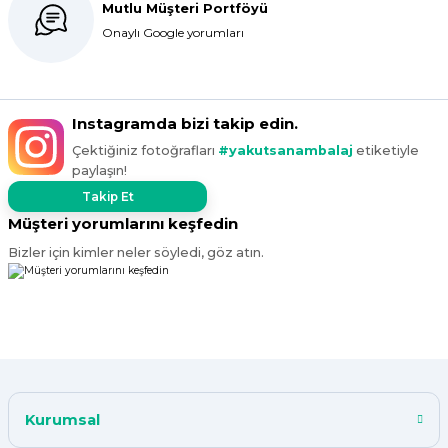
Mutlu Müşteri Portföyü
sipariş verdim inşallah sıkıntı olmaz
hızlı kargo içinde teşekkürler
Onaylı Google yorumları
Maşallah Kara | 15/03/2025
kargo hızlı çıkıyor x firma da
Instagramda bizi takip edin.
fiyatlar daha uygundu ama kalite
Çektiğiniz fotoğrafları
#yakutsanambalaj
etiketiyle
yoktu bu kalitede uygunluğa
paylaşın!
devam ettikçe sizinleyiz
Takip Et
G... T... | 19/12/2024
Müşteri yorumlarını keşfedin
Bizler için kimler neler söyledi, göz atın.
Süper hızlı geldi
Ürünler tam istediğim gibi
Fiyat iyi
F... K... | 10/11/2024
Çok iyi.
Kurumsal
ismail tunca | 26/07/2024