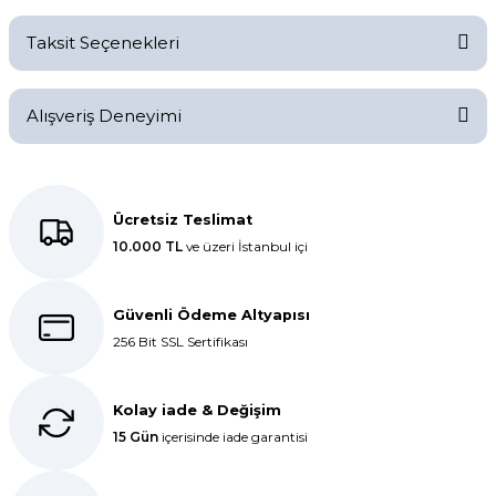
Bu ürüne ilk yorumu siz yapın!
Taksit Seçenekleri
Yorum Yaz
Ürün hakkında henüz soru sorulmamış.
Alışveriş Deneyimi
Soru Sor
Kolay bir deneyimdi, teşekkür
ederiz.
Ücretsiz Teslimat
10.000 TL
ve üzeri İstanbul içi
E... K... | 27/10/2025
Dolphin aynı kalitede . Hızlı kargo
Güvenli Ödeme Altyapısı
ve teslimat için ayrıca teşekkür
256 Bit SSL Sertifikası
ederim.
S... C... | 06/08/2025
Kolay iade & Değişim
15 Gün
içerisinde iade garantisi
Bir önceki siparişim sorunsuz geldi
tek sorun bantlı Jelatin 40x60 olan
ürün çok kalın bugün tekrar