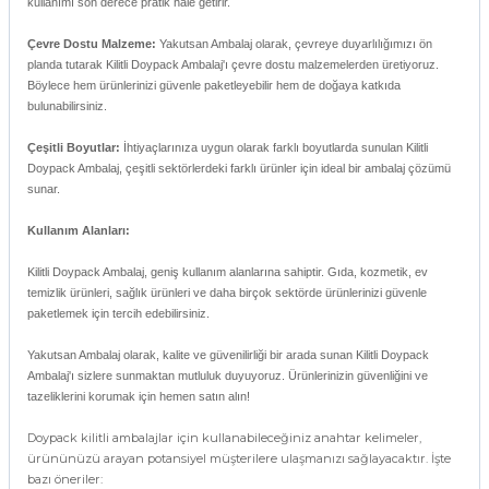
kullanımı son derece pratik hale getirir.
Çevre Dostu Malzeme:
Yakutsan Ambalaj olarak, çevreye duyarlılığımızı ön
planda tutarak Kilitli Doypack Ambalaj'ı çevre dostu malzemelerden üretiyoruz.
Böylece hem ürünlerinizi güvenle paketleyebilir hem de doğaya katkıda
bulunabilirsiniz.
Çeşitli Boyutlar:
İhtiyaçlarınıza uygun olarak farklı boyutlarda sunulan Kilitli
Doypack Ambalaj, çeşitli sektörlerdeki farklı ürünler için ideal bir ambalaj çözümü
sunar.
Kullanım Alanları:
Kilitli Doypack Ambalaj, geniş kullanım alanlarına sahiptir. Gıda, kozmetik, ev
temizlik ürünleri, sağlık ürünleri ve daha birçok sektörde ürünlerinizi güvenle
paketlemek için tercih edebilirsiniz.
Yakutsan Ambalaj olarak, kalite ve güvenilirliği bir arada sunan Kilitli Doypack
Ambalaj'ı sizlere sunmaktan mutluluk duyuyoruz. Ürünlerinizin güvenliğini ve
tazeliklerini korumak için hemen satın alın!
Doypack kilitli ambalajlar için kullanabileceğiniz anahtar kelimeler,
ürününüzü arayan potansiyel müşterilere ulaşmanızı sağlayacaktır. İşte
bazı öneriler: