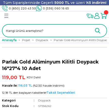
Tüm Siparişlerinizde Geçerli
5000 TL
ve üzeri
%5 indirim!
Geri Dön
Geri Dön
Geri Dön
Geri Dön
Geri Dön
Geri Dön
Geri Dön
Geri Dön
0 (850) 220 43 50
0 (536) 060 16 65
jyen
m
nler
er
ıt Ürünleri
 - Tahta Karıştırıcı
lyo
Anasayfa
Poşet
Doypack
Parlak Gold Alüminyum Kilitli Doypack
i
ar
lar
se
Parlak Gold Alüminyum Kilitli Doypack
ri
ri
ar
16*27*4 10 Adet
119,00 TL
KDV Dahil
Havale ile:
116,03 TL
(%2,50 havale indirimi)
i
ları
ak
12,18 TL den başlayan taksitlerle!
Taksit Seçenekleri
Kategori
Doypack
Stok Kodu
ST556262