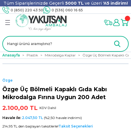
Tüm Siparişlerinizde Geçerli
5000 TL
ve üzeri
%5 indirim!
Geri Dön
Geri Dön
Geri Dön
Geri Dön
Geri Dön
Geri Dön
Geri Dön
Geri Dön
0 (850) 220 43 50
0 (536) 060 16 65
jyen
m
nler
er
ıt Ürünleri
 - Tahta Karıştırıcı
lyo
i
ar
lar
se
Anasayfa
Plastik
Mikrodalga Kaplar
Özge Üç Bölmeli Kapaklı Gı
Özge
ri
ri
ar
Özge Üç Bölmeli Kapaklı Gıda Kabı
Mikrodalga Fırına Uygun 200 Adet
2.100,00 TL
KDV Dahil
i
ları
ak
Havale ile:
2.047,50 TL
(%2,50 havale indirimi)
214,95 TL den başlayan taksitlerle!
Taksit Seçenekleri