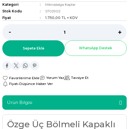
Kategori
Mikrodalga Kaplar
ar
Stok Kodu
ST02902
Fiyat
1.750,00 TL + KDV
r
 Tatlı Kapları
WhatsApp Destek
Sepete Ekle
ri
Yorum Yaz
Tavsiye Et
Fiyatı Düşünce Haber Ver
Ürün Bilgisi
Özge Üç Bölmeli Kapaklı