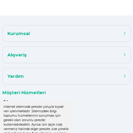
F... K... | 10/11/2024
Çok iyi.
Kurumsal
ismail tunca | 26/07/2024
Kısa zamanda siparişim geldi
Alışveriş
teşekkür ederim ürün istediğim
kalitede
Y... A... | 18/07/2024
Yardım
çok başarılı
Müşteri Hizmetleri
UPHİLL PETHOUSE | 04/06/2024
0 (850) 220 43 50
İnternet sitemizde çerezler yoluyla kişisel
veri işlenmektedir. Sitemizdeki bilgi
Uzun süredir alışveriş yapıyorum
0 (536) 060 16 65
toplumu hizmetlerinin sunulması için
herşey çok iyi kalite ve fiyatları
gerekli olan zorunlu çerezler
uygun .Ana son siparişimde ürün
info@yakutsanambalaj.com.tr
kullanılabilecektir. Ayrıca izin (açık rıza)
vermeniz halinde diğer çerezler; size yönelik
eksik çıktı