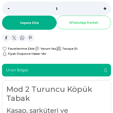
ar
r
WhatsApp Destek
Sepete Ekle
 Tatlı Kapları
ri
Yorum Yaz
Tavsiye Et
Fiyatı Düşünce Haber Ver
Ürün Bilgisi
Mod 2 Turuncu Köpük
Tabak
Kasap, şarküteri ve