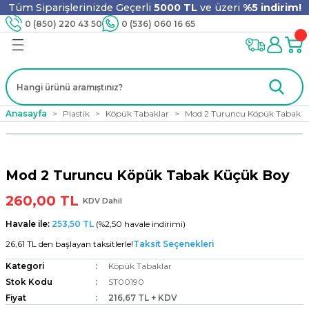
Tüm Siparişlerinizde Geçerli
5000 TL
ve üzeri
%5 indirim!
Geri Dön
Geri Dön
Geri Dön
Geri Dön
Geri Dön
Geri Dön
Geri Dön
Geri Dön
0 (850) 220 43 50
0 (536) 060 16 65
jyen
m
nler
er
ıt Ürünleri
 - Tahta Karıştırıcı
lyo
Anasayfa
Plastik
Köpük Tabaklar
Mod 2 Turuncu Köpük Tabak K
i
ar
lar
se
Mod 2 Turuncu Köpük Tabak Küçük Boy
ri
ri
ar
260,00 TL
KDV Dahil
Havale ile:
253,50 TL
(%2,50 havale indirimi)
26,61 TL den başlayan taksitlerle!
Taksit Seçenekleri
i
ları
ak
Kategori
Köpük Tabaklar
Stok Kodu
ST00190
Fiyat
216,67 TL + KDV