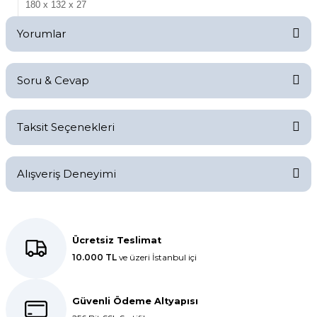
180 x 132 x 27
Yorumlar
Soru & Cevap
Bu ürüne ilk yorumu siz yapın!
Taksit Seçenekleri
Yorum Yaz
Ürün hakkında henüz soru sorulmamış.
Alışveriş Deneyimi
Soru Sor
Kolay bir deneyimdi, teşekkür
ederiz.
Ücretsiz Teslimat
10.000 TL
ve üzeri İstanbul içi
E... K... | 27/10/2025
Dolphin aynı kalitede . Hızlı kargo
Güvenli Ödeme Altyapısı
ve teslimat için ayrıca teşekkür