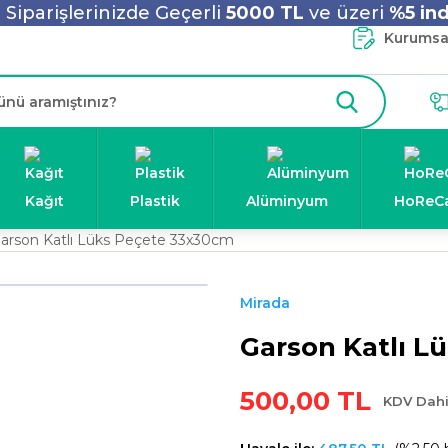
Siparişlerinizde Geçerli
5000 TL
ve üzeri
%5 ind
Kurumsal
Kağıt
Plastik
Alüminyum
HoReC
arson Katlı Lüks Peçete 33x30cm
Mirada
Garson Katlı L
500,00 TL
KDV Dahi