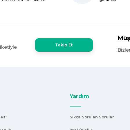
x60 olan ürün çok kalın bugün
şekkürler
Müş
Takip Et
iketiyle
e yoktu bu kalitede uygunluğa
Bizle
Yardım
mesi
Sıkça Sorulan Sorular