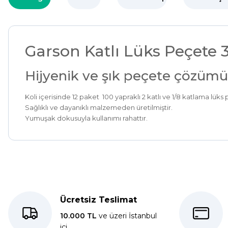
Garson Katlı Lüks Peçete
Hijyenik ve şık peçete çözüm
Koli içerisinde 12 paket 100 yapraklı 2 katlı ve 1/8 katlama lü
Sağlıklı ve dayanıklı malzemeden üretilmiştir.
Yumuşak dokusuyla kullanımı rahattır.
Kolay bir deneyimdi, teşekkür ederiz.
E... K... | 27/10/2025
Ücretsiz Teslimat
Dolphin aynı kalitede . Hızlı kargo ve teslimat için ayrıca teşe
10.000 TL
ve üzeri İstanbul
içi
S... C... | 06/08/2025