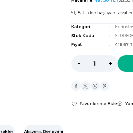
Havale ile:
487,50 TL
(%2,50 h
51,18 TL den başlayan taksitler
Kategori
Endüstri
Stok Kodu
ST0060
Fiyat
416,67 
Yor
nekleri
Alışveriş Deneyimi