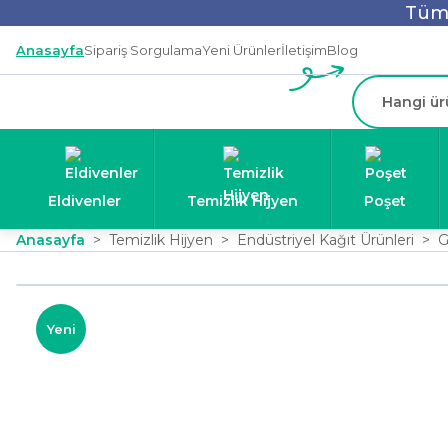
Tüm 
Anasayfa
Sipariş Sorgulama
Yeni Ürünler
İletişim
Blog
Eldivenler
Temizlik Hijyen
Poşet
Anasayfa
Temizlik Hijyen
Endüstriyel Kağıt Ürünleri
G
Yeni