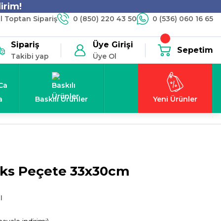
irim!
 Toptan Sipariş
0 (850) 220 43 50
0 (536) 060 16 65
Sipariş
Üye Girişi
Sepetim
Takibi yap
Üye Ol
a
Baskılı Ürünler
Yeni Ürünler
üks Peçete 33x30cm
l