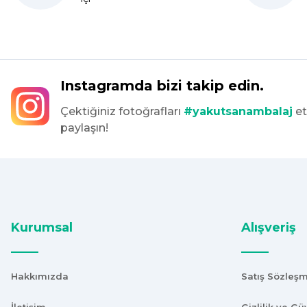
Bir önceki siparişim sorunsuz geldi tek sorun bantlı Jelatin 40
tekrar sipariş verdim inşallah sıkıntı olmaz hızlı kargo içinde te
Maşallah Kara | 15/03/2025
Instagramda bizi takip edin.
Çektiğiniz fotoğrafları
#yakutsanambalaj
et
kargo hızlı çıkıyor x firma da fiyatlar daha uygundu ama kalit
paylaşın!
devam ettikçe sizinleyiz
G... T... | 19/12/2024
Süper hızlı geldi
Ürünler tam istediğim gibi
Fiyat iyi
Kurumsal
Alışveriş
F... K... | 10/11/2024
Hakkımızda
Satış Sözleş
Çok iyi.
ismail tunca | 26/07/2024