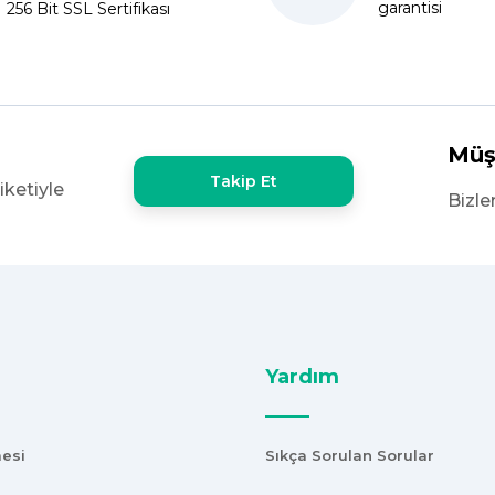
garantisi
256 Bit SSL Sertifikası
x60 olan ürün çok kalın bugün
şekkürler
Müş
Takip Et
iketiyle
e yoktu bu kalitede uygunluğa
Bizle
Yardım
mesi
Sıkça Sorulan Sorular