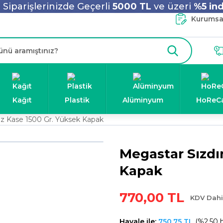
Siparişlerinizde Geçerli
5000 TL
ve üzeri
%5 ind
Kurumsal
Kağıt
Plastik
Alüminyum
HoReC
z Kase 1500 Gr. Yüksek Kapak
Megastar Sızdı
Kapak
770,00 TL
KDV Dahi
Havale ile:
750,75 TL
(%2,50 h