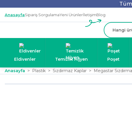
Tüm 
Anasayfa
Sipariş Sorgulama
Yeni Ürünler
İletişim
Blog
Eldivenler
Temizlik Hijyen
Poşet
Anasayfa
Plastik
Sızdırmaz Kaplar
Megastar Sızdırma