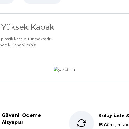
. Yüksek Kapak
z plastik kase bulunmaktadır.
nde kullanabilirsiniz.
Ürün hakkında henüz soru sorulmamış.
Bu ürüne ilk yorumu siz yapın!
Güvenli Ödeme
Kolay iade 
kkür ederim.
Yorum Yaz
Soru Sor
Altyapısı
15 Gün
içerisin