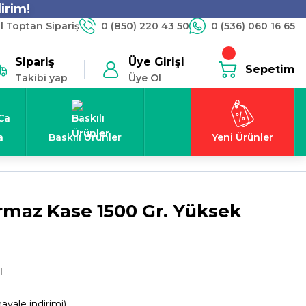
irim!
 Toptan Sipariş
0 (850) 220 43 50
0 (536) 060 16 65
Sipariş
Üye Girişi
Sepetim
Takibi yap
Üye Ol
a
Baskılı Ürünler
Yeni Ürünler
rmaz Kase 1500 Gr. Yüksek
l
avale indirimi)