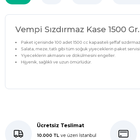
Vempi Sızdırmaz Kase 1500 Gr
Paket içerisinde 100 adet 1500 cc kapasiteli şeffaf sızdırma
Salata, meze, tatlı gibi tüm soğuk yiyeceklerin paket servisi
Yiyeceklerin akmasını ve dökülmesini engeller.
Hijyenik, sağlıklı ve uzun ömürlüdür.
Kolay bir deneyimdi, teşekkür ederiz.
E... K... | 27/10/2025
Ücretsiz Teslimat
Dolphin aynı kalitede . Hızlı kargo ve teslimat için ayrıca teşe
10.000 TL
ve üzeri İstanbul