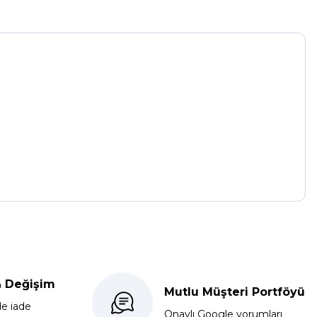
& Değişim
Mutlu Müşteri Portföyü
de iade
Onaylı Google yorumları