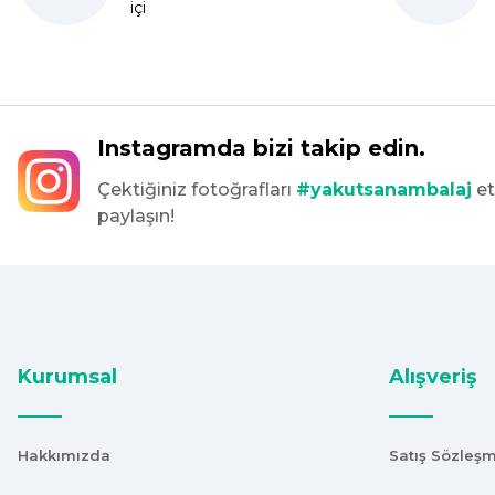
içi
S... C... | 06/08/2025
Bir önceki siparişim sorunsuz geldi tek sorun bantlı Jelatin 40
tekrar sipariş verdim inşallah sıkıntı olmaz hızlı kargo içinde te
Maşallah Kara | 15/03/2025
Instagramda bizi takip edin.
Çektiğiniz fotoğrafları
#yakutsanambalaj
et
kargo hızlı çıkıyor x firma da fiyatlar daha uygundu ama kalit
paylaşın!
devam ettikçe sizinleyiz
G... T... | 19/12/2024
Süper hızlı geldi
Ürünler tam istediğim gibi
Fiyat iyi
Kurumsal
Alışveriş
F... K... | 10/11/2024
Hakkımızda
Satış Sözleş
Çok iyi.