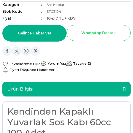
Kategori
Sos Kapları
ar
Stok Kodu
ST03194
Fiyat
104,17 TL + KDV
r
WhatsApp Destek
Gelince Haber Ver
 Tatlı Kapları
ri
Yorum Yaz
Tavsiye Et
Fiyatı Düşünce Haber Ver
Ürün Bilgisi
Kendinden Kapaklı
Yuvarlak Sos Kabı 60cc
100 Adet