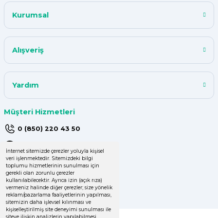
kalitede
Kurumsal
Y... A... | 18/07/2024
çok başarılı
Alışveriş
UPHİLL PETHOUSE | 04/06/2024
Yardım
Uzun süredir alışveriş yapıyorum
herşey çok iyi kalite ve fiyatları
uygun .Ana son siparişimde ürün
Müşteri Hizmetleri
eksik çıktı
0 (850) 220 43 50
GÜLDEN DEMİRCİ | 16/04/2024
0 (536) 060 16 65
İnternet sitemizde çerezler yoluyla kişisel
veri işlenmektedir. Sitemizdeki bilgi
Kolay işlem, hızlı sipariş oluşturma,
info@yakutsanambalaj.com.tr
toplumu hizmetlerinin sunulması için
hızlı kargo
gerekli olan zorunlu çerezler
İletişim Bilgilerimiz
kullanılabilecektir. Ayrıca izin (açık rıza)
Zeynep Şenbay Gül | 07/04/2024
vermeniz halinde diğer çerezler; size yönelik
reklam/pazarlama faaliyetlerinin yapılması,
sitemizin daha işlevsel kılınması ve
kişiselleştirilmiş site deneyimi sunulması ile
Deneyimini Paylaş
Diğer yorumları göster
siteye ilişkin analizlerin yapılabilmesi