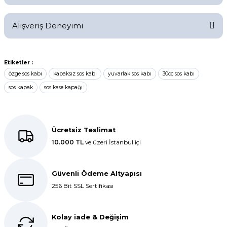
Yorum Yaz
Ürün hakkında henüz soru sorulmamış.
Alışveriş Deneyimi
Soru Sor
Kolay bir deneyimdi, teşekkür
Etiketler :
ederiz.
özge sos kabı
kapaksız sos kabı
yuvarlak sos kabı
30cc sos kabı
E... K... | 27/10/2025
sos kapak
sos kase kapağı
Dolphin aynı kalitede . Hızlı kargo
ve teslimat için ayrıca teşekkür
Ücretsiz Teslimat
ederim.
10.000 TL
ve üzeri İstanbul içi
S... C... | 06/08/2025
Güvenli Ödeme Altyapısı
Bir önceki siparişim sorunsuz geldi
256 Bit SSL Sertifikası
tek sorun bantlı Jelatin 40x60 olan
ürün çok kalın bugün tekrar
sipariş verdim inşallah sıkıntı olmaz
hızlı kargo içinde teşekkürler
Kolay iade & Değişim