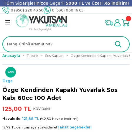
Tüm Siparişlerinizde Geçerli
5000 TL
ve üzeri
%5 indirim!
Geri Dön
Geri Dön
Geri Dön
Geri Dön
Geri Dön
Geri Dön
Geri Dön
Geri Dön
0 (850) 220 43 50
0 (536) 060 16 65
jyen
m
nler
er
ıt Ürünleri
 - Tahta Karıştırıcı
lyo
i
ar
lar
se
Anasayfa
Plastik
Sos Kapları
Özge Kendinden Kapaklı Yuvarlak S
Yeni
Özge
ri
ri
ar
Özge Kendinden Kapaklı Yuvarlak Sos
Kabı 60cc 100 Adet
125,00 TL
KDV Dahil
i
ları
ak
Havale ile:
121,88 TL
(%2,50 havale indirimi)
12,79 TL den başlayan taksitlerle!
Taksit Seçenekleri