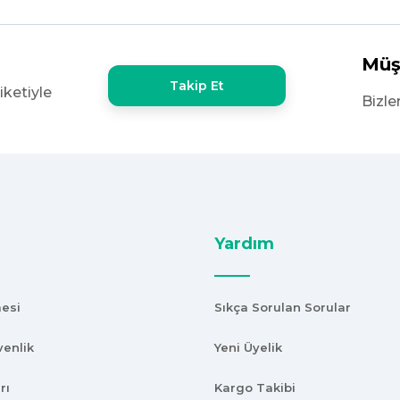
şekkürler
Müş
Takip Et
iketiyle
e yoktu bu kalitede uygunluğa
Bizle
Yardım
mesi
Sıkça Sorulan Sorular
venlik
Yeni Üyelik
rı
Kargo Takibi
kalitede