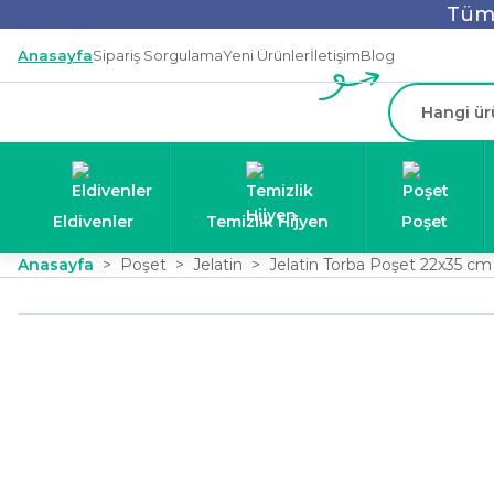
Tüm 
Anasayfa
Sipariş Sorgulama
Yeni Ürünler
İletişim
Blog
Eldivenler
Temizlik Hijyen
Poşet
Anasayfa
Poşet
Jelatin
Jelatin Torba Poşet 22x35 cm