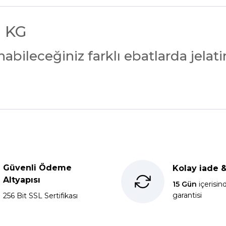
1 KG
ileceğiniz farklı ebatlarda jelatin 
Ürün hakkında henüz soru sorulmamış.
Bu ürüne ilk yorumu siz yapın!
Güvenli Ödeme
Kolay iade 
kkür ederim.
Yorum Yaz
Soru Sor
Altyapısı
15 Gün
içerisin
garantisi
256 Bit SSL Sertifikası
x60 olan ürün çok kalın bugün