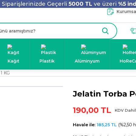
Siparişlerinizde Geçerli
5000 TL
ve üzeri
%5 ind
Kurumsal
Kağıt
Plastik
Alüminyum
HoReC
 1 KG
Jelatin Torba 
190,00 TL
KDV Dahil
Havale ile:
185,25 TL
(%2,50 ha