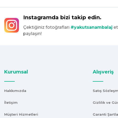
tekrar sipariş verdim inşallah sıkıntı olmaz hızlı kargo içinde te
Maşallah Kara | 15/03/2025
Instagramda bizi takip edin.
Çektiğiniz fotoğrafları
#yakutsanambalaj
et
kargo hızlı çıkıyor x firma da fiyatlar daha uygundu ama kalit
paylaşın!
devam ettikçe sizinleyiz
G... T... | 19/12/2024
Süper hızlı geldi
Ürünler tam istediğim gibi
Fiyat iyi
Kurumsal
Alışveriş
F... K... | 10/11/2024
Hakkımızda
Satış Sözleş
Çok iyi.
ismail tunca | 26/07/2024
İletişim
Gizlilik ve Gü
Müşteri Hizmetleri
Garanti Şartla
Kısa zamanda siparişim geldi teşekkür ederim ürün istediğim 