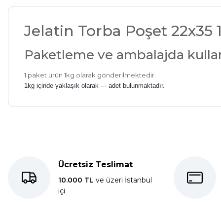
Jelatin Torba Poşet 22x35 
Paketleme ve ambalajda kullanab
1 paket ürün 1kg olarak gönderilmektedir.
1kg içinde yaklaşık olarak --- adet bulunmaktadır.
Kolay bir deneyimdi, teşekkür ederiz.
E... K... | 27/10/2025
Ücretsiz Teslimat
Dolphin aynı kalitede . Hızlı kargo ve teslimat için ayrıca teşe
10.000 TL
ve üzeri İstanbul
içi
S... C... | 06/08/2025
Bir önceki siparişim sorunsuz geldi tek sorun bantlı Jelatin 40