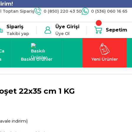
irim!
 Toptan Sipariş
0 (850) 220 43 50
0 (536) 060 16 65
Sipariş
Üye Girişi
Sepetim
Takibi yap
Üye Ol
a
Baskılı Ürünler
Yeni Ürünler
Poşet 22x35 cm 1 KG
vale indirimi)